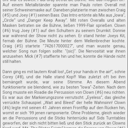
Auf einem Metallständer spannte man Pauls roten Overall mit
seiner Schweinemaske auf. Daneben platzierte man zwischen Craig
(#5) und Joey (#1) seinen Bass. Das Intro ertönte als Mix aus „Iowa“,
„Circle“ und „Danger Keep Away“. Mit roten Overalls und alten
Masken betraten sie die Bühne, ließen 1999-Flair sprießen. Clown
(#6) trug Joey (#1) auf den Schultern zu seinem Drumkit. Donnie
war während der Show nicht zu sehen. Er stand hinter Joeys Kit,
fernab der Bühne. Die Meute hinter dem Wellenbrecher kochte.
Craig (#5) startete "742617000027", und man wusste genau,
welcher Song nun folgen sollte: "(sic)". Die Nervosität war ihnen
anzusehen. Mick (#7) staffierte hin und her, konnte die Hände nicht
still halten.
Dann ging es mit lautem Knall los! „Get your hands in the air!“, schrie
Corey (#8), und die Halle stand Kopf! Was zuletzt oft bei ihm
bemängelt wurde, war seine Stimme. An diesem Abend
funktionierte sie blendend, wie zu besten "Iowa"-Zeiten. Nach dem
Song musste ein Roadie die Percussion von Clown (#6) neu richten.
Es war aus der Markierungszone verrutscht. „Eyeless“, das gleiche
verrückte Schauspiel. „Wait and Bleed“ der helle Wahnsinn! Clown
(#6) legte mit seinen 41 Jahren einen Frontflip auf den Rücken hin,
womit er sich ´99 jenen ramponierte. Ohne Probleme, gleich wieder
an die Percussions und die Sticks hinterrücks auf Sids Turntables
geworfen, der sich nicht bitten ließ und den Stick zurück an Clowns