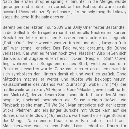
Nach der ersten Strophe sprang er hinunter in die Menge, wurde
gefangen und robbte sich zurück auf die Bühne, als wäre nichts
passiert. Passend dazu Sprechchöre „It’ s the only thing that slowly
stops the ache. If the pain goes on…”
Bereits bei der letzten Tour 2009 war „Only One” fester Bestandteil
in der Setlist. In Berlin spielte man ihn ebenfalls. Nach einem kurzen
Break beendete man diesen Klassiker und startete die Legende
„Spit it Out“. Jeder wusste, was zu tun ist, und das „Jump da fuck
up“ war schnell erledigt. Das Feld wurde geräumt, die Bühne
verlassen. Klar war, es fehlen noch zwei Klassiker. Also ließen sich
die Knots mit Zugabe Rufen hervor locken. "People = Shit". Clown
fing während des Songs ein nasses Shirt, welches aus dem
Publikum geworfen wurde. Ganz cool roch er an diesem, wischte
sich symbolisch den Hintern damit ab und warf es zurück. Ohne
Mätzchen machte er weiter und hüpfte wie bekloppt herum.
Rausschmeißer des Abends war „Surfacing“, wobei Jim (#4), der
mittlerweile auch zur „All Hope is Gone“-Maske gewechselt hatte,
und Mick (#7), der zu diesem Song seine dritte Gitarre des Abends
bespielte, nochmal besonders die Sause steigen ließen. Via
Playback spielte man „Till We Die“. Man entledigte sich der letzten
Sticks, Plektren und ein junger Bursche mit Mütze kam auf die
Bühne, umarmte Clown (#6) herzlich, warf ebenfalls einige Sticks in
die Menge. Nach einem Roadie oder Fan sah er nicht aus.
Möglicherweise war es sein Sohn. Lässt jedenfalls Raum für