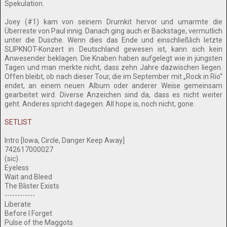
Spekulation.
Joey (#1) kam von seinem Drumkit hervor und umarmte die
Überreste von Paul innig. Danach ging auch er Backstage, vermutlich
unter die Dusche. Wenn dies das Ende und einschließlich letzte
SLIPKNOT-Konzert in Deutschland gewesen ist, kann sich kein
Anwesender beklagen. Die Knaben haben aufgelegt wie in jüngsten
Tagen und man merkte nicht, dass zehn Jahre dazwischen liegen.
Offen bleibt, ob nach dieser Tour, die im September mit „Rock in Rio“
endet, an einem neuen Album oder anderer Weise gemeinsam
gearbeitet wird. Diverse Anzeichen sind da, dass es nicht weiter
geht. Anderes spricht dagegen. All hope is, noch nicht, gone.
SETLIST
Intro [Iowa, Circle, Danger Keep Away]
742617000027
(sic)
Eyeless
Wait and Bleed
The Blister Exists
------------
Liberate
Before I Forget
Pulse of the Maggots