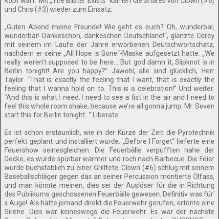
Kopf warf. Mit „The Blister Exists“ kamen die Snares von Clown (#6)
und Chris (#3) wieder zum Einsatz.
„Guten Abend meine Freunde! Wie geht es euch? Oh, wunderbar,
wunderbar! Dankeschön, dankeschön Deutschland!“, glänzte Corey
mit seinem im Laufe der Jahre erworbenen Deutschwortschatz,
nachdem er seine „All Hope is Gone“-Maske aufgesetzt hatte. „We
really weren’t supposed to be here… But god damn it, Slipknot is in
Berlin tonight! Are you happy?” Jawohl, alle sind glücklich, Herr
Taylor. “That is exactly the feeling that I want, that is exactly the
feeling that I wanna hold on to. This is a celebration!” Und weiter:
“And this is what I need. I need to see a fist in the air and I need to
feel this whole room shake, because we’re all gonna jump. Mr. Seven
start this for Berlin tonight…” Liberate.
Es ist schon erstaunlich, wie in der Kürze der Zeit die Pyrotechnik
perfekt geplant und installiert wurde. „Before I Forget“ lieferte eine
Feuershow seinesgleichen. Die Feuerbälle verpufften nahe der
Decke, es wurde spürbar wärmer und roch nach Barbecue. Die Feier
wurde buchstäblich zu einer Grillfete. Clown (#6) schlug mit seinem
Baseballschläger gegen das an seiner Percussion montierte Ölfass,
und man könnte meinen, dies sei der Auslöser für die in Richtung
des Publikums geschossenen Feuerbälle gewesen. Definitiv was für‘
s Auge! Als hätte jemand direkt die Feuerwehr gerufen, ertönte eine
Sirene. Dies war keineswegs die Feuerwehr. Es war der nächste