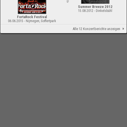
Summer Breeze 2012
15.08.2012 - Dinkelsbühl
FortaRock Festival
06.06.2015 - Nijmegen, Goffertpark
Alle 12 Konzertberichte anzeigen
-
Impressum
Bloodchamber.de
Konzertberichte
2011
Slipknot & We Butter The
Bread With Butter