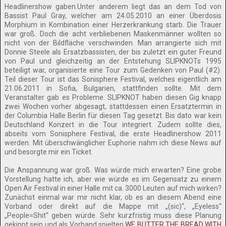
Headlinershow gaben.Unter anderem liegt das an dem Tod von
Bassist Paul Gray, welcher am 24.05.2010 an einer Überdosis
Morphium in Kombination einer Herzerkrankung starb. Die Trauer
war groß. Doch die acht verbliebenen Maskenmänner wollten so
nicht von der Bildfläche verschwinden. Man arrangierte sich mit
Donnie Steele als Ersatzbassisten, der bis zuletzt ein guter Freund
von Paul und gleichzeitig an der Entstehung SLIPKNOTs 1995
beteiligt war, organisierte eine Tour zum Gedenken von Paul (#2).
Teil dieser Tour ist das Sonisphere Festival, welches eigentlich am
21.06.2011 in Sofia, Bulgarien, stattfinden sollte. Mit dem
Veranstalter gab es Probleme. SLIPKNOT haben diesen Gig knapp
zwei Wochen vorher abgesagt, stattdessen einen Ersatztermin in
der Columbia Halle Berlin für diesen Tag gesetzt. Bis dato war kein
Deutschland Konzert in die Tour integriert. Zudem sollte dies,
abseits vom Sonisphere Festival, die erste Headlinershow 2011
werden. Mit überschwänglicher Euphorie nahm ich diese News auf
und besorgte mir ein Ticket.
Die Anspannung war groß. Was würde mich erwarten? Eine grobe
Vorstellung hatte ich, aber wie würde es im Gegensatz zu einem
Open Air Festival in einer Halle mit ca. 3000 Leuten auf mich wirken?
Zunächst einmal war mir nicht klar, ob es an diesem Abend eine
Vorband oder direkt auf die Mappe mit „(sic)“, „Eyeless“
„People=Shit“ geben würde. Sehr kurzfristig muss diese Planung
gekippt sein und als Vorband spielten
WE BUTTER THE BREAD WITH