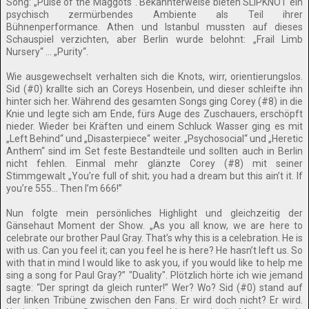
Song: „Pulse of the Maggots“. Bekannterweise bieten SLIPKNOT ein
psychisch zermürbendes Ambiente als Teil ihrer
Bühnenperformance. Athen und Istanbul mussten auf dieses
Schauspiel verzichten, aber Berlin wurde belohnt: „Frail Limb
Nursery“ … „Purity“.
Wie ausgewechselt verhalten sich die Knots, wirr, orientierungslos.
Sid (#0) krallte sich an Coreys Hosenbein, und dieser schleifte ihn
hinter sich her. Während des gesamten Songs ging Corey (#8) in die
Knie und legte sich am Ende, fürs Auge des Zuschauers, erschöpft
nieder. Wieder bei Kräften und einem Schluck Wasser ging es mit
„Left Behind“ und „Disasterpiece“ weiter. „Psychosocial“ und „Heretic
Anthem“ sind im Set feste Bestandteile und sollten auch in Berlin
nicht fehlen. Einmal mehr glänzte Corey (#8) mit seiner
Stimmgewalt „You’re full of shit; you had a dream but this ain’t it. If
you’re 555… Then I’m 666!”
Nun folgte mein persönliches Highlight und gleichzeitig der
Gänsehaut Moment der Show. „As you all know, we are here to
celebrate our brother Paul Gray. That’s why this is a celebration. He is
with us. Can you feel it; can you feel he is here? He hasn’t left us. So
with that in mind I would like to ask you, if you would like to help me
sing a song for Paul Gray?” "Duality". Plötzlich hörte ich wie jemand
sagte: “Der springt da gleich runter!” Wer? Wo? Sid (#0) stand auf
der linken Tribüne zwischen den Fans. Er wird doch nicht? Er wird.