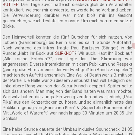
BUTTER
. Drei Tage zuvor hatte ich diesbezüglich den Veranstalter
kontaktiert, welcher mir erwiderte, es werde keine Vorband geben.
Die Verwunderung darüber war nicht bloß mir ins Gesicht
geschrieben, wie ich feststellen musste. Um mich herum entsetzte
Blicke.
Den Heimvorteil konnten die fünf Burschen für sich nutzen. Von
Lübben (Brandenburg) bis Berlin sind es ca. 1 Stunde Autofahrt.
Noch während des Intros fragte Paul Bartzsch (Sänger) in die
Runde: „Habt ihr Bock auf
SLIPKNOT
? Wir auch. Habt ihr Bock auf
„Alle meine Entchen“?“, und legte los. Die Stimmung war
angemessen. Diverse Interaktionen mit dem Publikum und Respekt
(„eine große Ehre vor einer der weltweit größten Bands zu spielen“)
machten den Auftritt ansehnlich. Eine Wall of Death war z.B. mit von
der Partie. Die Halle war zu diesem Zeitpunkt fast voll. Lediglich der
linke obere Rang war von der Security noch gesperrt. Später sollte
sich das ändern. Man mag von der Band halten was man möchte,
Wortwitz haben die Jungs. Ein wenig verstörend war jedoch, „Pika
Pika“ aus den Konzertboxen zu hören, und so allmählich hatte das
Publikum genug von „Hänschen Klein“ & „Superföhn Bananendate“.
Mit „World of Warcraft“ war nach knapp 30 Minuten um 20:35 Uhr
Schluss.
Eine halbe Stunde dauerte der Umbau inklusive Soundcheck. 21:05
Uhr war es soweit. Paul Gray betrat die Bühne. Wie das möglich ist?