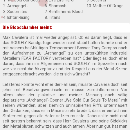
1. We Sold Our Souls To Metal
5. Live Life Hard!
9. Deceiver
2. Archangel
6. Shamash
10. Mother Of Dragons
3. Sodomites
7. Behtlehem's Blood
4. Ishtar Rising
8. Titans
Die Bloodchamber meint:
Max Cavalera ist mal wieder angepisst. Ob es daran liegt, dass er
das SOULFLY-Bandgefüge wieder nicht stabil halten konnte und er
mit seinem heißblütigen Temperament Basser Tony Campos nach
den Aufnahmen zu „Archangel“ zu den unterkühlten Industrial
Metallern FEAR FACTORY vertrieben hat? Oder liegt es doch eher
daran, dass ihm im Allgemeinen und SOULFLY im Speziellen nach
wie vor nicht die Akzeptanz und der Respekt aus der Metal-Szene
entgegengebracht werden, die er sich wünscht?
Letzteres könnte wohl eher der Fall sein, musste Cavalera doch seit
jeher mit Besetzungswechseln en masse zurechtkommen. Vor
allem aber der plakative und meiner Meinung nach völlig
deplatzierte „Archangel“-Opener „We Sold Our Souls To Metal“ mit
seinen wütenden, aber ziemlich uninspirierten Riffs untermauert
den Gedanken, dass es in Maxe so sehr brodelt, dass er einfach ein
Statement gegen alle Hater setzen musste. Dabei sollte nicht erst
seit gestern bekannt sein, dass Herr Cavalera und seine Sidekicks
den Metal bluten, schwitzen und auch atmen. Aber nun gut, hat man