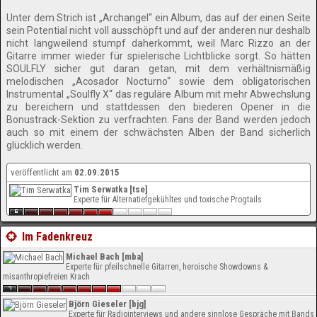
Unter dem Strich ist „Archangel“ ein Album, das auf der einen Seite
sein Potential nicht voll ausschöpft und auf der anderen nur deshalb
nicht langweilend stumpf daherkommt, weil Marc Rizzo an der
Gitarre immer wieder für spielerische Lichtblicke sorgt. So hätten
SOULFLY sicher gut daran getan, mit dem verhältnismäßig
melodischen „Acosador Nocturno“ sowie dem obligatorischen
Instrumental „Soulfly X“ das reguläre Album mit mehr Abwechslung
zu bereichern und stattdessen den biederen Opener in die
Bonustrack-Sektion zu verfrachten. Fans der Band werden jedoch
auch so mit einem der schwächsten Alben der Band sicherlich
glücklich werden.
veröffentlicht am
02.09.2015
Tim Serwatka [tse]
Experte für Alternatiefgekühltes und toxische Progtails
Im Fadenkreuz
Michael Bach [mba]
Experte für pfeilschnelle Gitarren, heroische Showdowns &
misanthropiefreien Krach
Björn Gieseler [bjg]
Experte für Radiointerviews und andere sinnlose Gespräche mit Bands