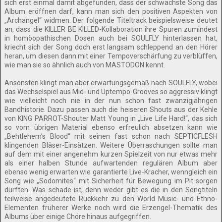
sich erst einmal damit abgefunden, dass der schwächste Song das
Album eröffnen darf, kann man sich den positiven Aspekten von
„Archangel“ widmen. Der folgende Titeltrack beispielsweise deutet
an, dass die KILLER BE KILLED-Kollaboration ihre Spuren zumindest
in homöopathischen Dosen auch bei SOULFLY hinterlassen hat,
kriecht sich der Song doch erst langsam schleppend an den Hörer
heran, um diesen dann mit einer Tempoverschärfung zu verblüffen,
wie man sie so ähnlich auch von MASTODON kennt.
Ansonsten klingt man aber erwartungsgemäß nach SOULFLY, wobei
das Wechselspiel aus Mid- und Uptempo-Grooves so aggressiv klingt
wie vielleicht noch nie in der nun schon fast zwanzigjährigen
Bandhistorie. Dazu passen auch die heiseren Shouts aus der Kehle
von KING PARROT-Shouter Matt Young in „Live Life Hard!“, das sich
so vom übrigen Material ebenso erfreulich absetzen kann wie
„Behtlehem’s Blood“ mit seinen fast schon nach SEPTICFLESH
klingenden Bläser-Einsätzen. Weitere Überraschungen sollte man
auf dem mit einer angenehm kurzen Spielzeit von nur etwas mehr
als einer halben Stunde aufwartenden regulären Album aber
ebenso wenig erwarten wie garantierte Live-Kracher, wenngleich ein
Song wie „Sodomites“ mit Sicherheit für Bewegung im Pit sorgen
dürften. Was schade ist, denn weder gibt es die in den Songtiteln
teilweise angedeutete Rückkehr zu den World Music- und Ethno-
Elementen früherer Werke noch wird die Erzengel-Thematik des
Albums über einige Chöre hinaus aufgegriffen.