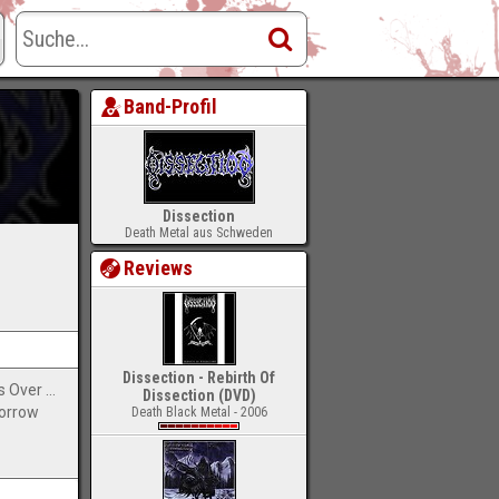
Band-Profil
Dissection
Death Metal aus Schweden
Reviews
Dissection - Rebirth Of
9. The Grief Prophecy-Shadows Over A Lost Kingdom
Dissection (DVD)
Sorrow
Death Black Metal - 2006