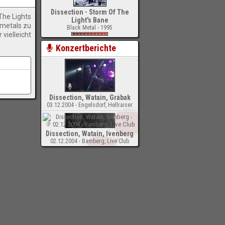
Dissection - Storm Of The
The Lights
Light's Bane
kmetals zu
Black Metal - 1995
vielleicht
Konzertberichte
Dissection, Watain, Grabak
03.12.2004 - Engelsdorf, Hellraiser
Dissection, Watain, Ivenberg
02.12.2004 - Bamberg, Live Club