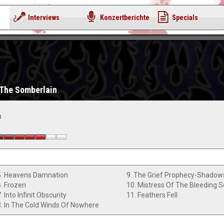
Interviews
Konzertberichte
Specials
 The Somberlain
3
5. Heavens Damnation
6. Frozen
10. Mistress Of The Bleeding 
. Into Infinit Obscurity
11. Feathers Fell
8. In The Cold Winds Of Nowhere