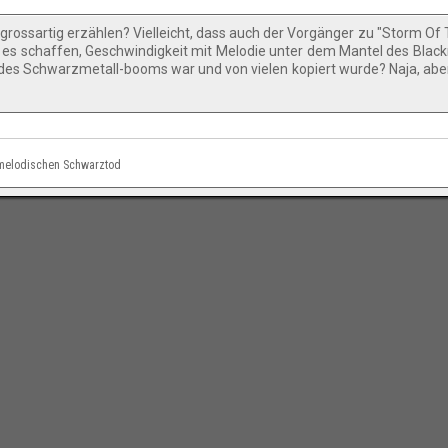
rossartig erzählen? Vielleicht, dass auch der Vorgänger zu "Storm Of 
n es schaffen, Geschwindigkeit mit Melodie unter dem Mantel des Blac
des Schwarzmetall-booms war und von vielen kopiert wurde? Naja, aber 
d melodischen Schwarztod