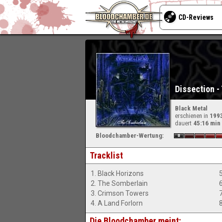
CD-Reviews
Dissection -
Black Metal
erschienen in
199
dauert
45:16 min
Bloodchamber-Wertung:
Tracklist
1. Black Horizons
2. The Somberlain
3. Crimson Towers
7
4. A Land Forlorn
Die Bloodchamber meint: