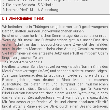
1. Wotan´s Runenlied
4. Das verborgene Reich
7. Ziuwari
2. Die letzte Schlacht
5. Valhalla
3. Herminafried´s Klage
6. Steinsburg
Die Bloodchamber meint:
Wir befinden uns in Thüringen, umgeben von sanft geschwungenen
Bergen, uralten Bäumen und verwunschenen Ruinen.
Es ist einer dieser herb-frischen Sommertage, die es sonst nur in der
Werbung für maskuline Duftwässerchen gibt, als unser Fuss den
ersten Schritt in das moosdurchdrungene Zwielicht des Waldes
setzt. In diesem Moment scheint eine Ahnung Gestalt zu werden:
Sie fährt hineien in das entseelte Jetzt und erfüllt es mit dem Odem
längst vergessener Zeiten...
...es ist der Atem Menhir´s...
Nichtbesitz dieser Scheibe - soviel vorweg - ist strafbar im Sinne des
Metal-Staatsvertrages (MStV) und nebenbei nicht zu entschuldigen.
Aber zum Eingemachten: Es gibt sieben Lieder zu hören, die zum
Besten gehören, was deutscher Black Metal der epischen
Ausrichtung zu bieten hat und aufgrund der musikalischen
Atmosphäre ist diese Scheibe unter Umständen gar für Fans von
Blind Guardian interessant. Nach einem kurzen Synth-Intro, in dem
das Fenster zur Zeit aufgestossen wird, kommt´s ganz, ganz dicke:
Mit fast schon ergreifender Wucht und einem absoluten Killerriff
bricht Wotan´s Runenlied die Stille; durch einen Gesang getragen,