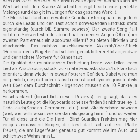
dem das Wort "erhaben" nur ansatzweise gerecht werden kann. Im
Wechsel mit den Krächz-Abschnitten ergibt sich eine perfekte
Melange (und das gilt im Übrigen für das gesamte Werk...).
Die Musik hat durchaus erwähnte Guardian-Atmosphäre, ist jedoch
durch die Leads und den fast schon schwebenden Eindruck stets
eigenständig (durch DIE Stimme sowieso). Der zweite Song fällt
nicht um Schwertesbreite ab und hat in meinen Augen (Ohren) im
zweiten Part erneut ein absolutes Killerriff zu bieten. Hinknien und
abschädeln. Das nahtlos anschliessende Akkustik/Chor-Stück
"Herminafried´s Klagelied" ist schlicht genial; bitterer Stolz irgendwie
und der nächste Moment für Gänsehaut...
Die Qualität der musikalischen Darbietung liesse zweifellos jedes
Lied als Anschauungsstück, zu - mal etwas akkustisch/folkloristisch
orientiert, dann wieder in etwas flotteren Gefilden. Dabei wird man
nie peinlich, nie platt oder statisch und ist auch lyrisch grösstenteils
weit über dem Durchschnitt - irgendwo müssen die 10 Punkte ja
herkommen.
Einschränkend (hinsichtlich dieses Reviews) sei gesagt, dass es
natürlich Leute gibt, die Keyboards scheisse finden (is nich true, ey...),
Edda auch(Scheiss Germanen, du...) und Skaldenchöre sowieso
(weil, wer willn wissn, wie die damals gesung ham...) und so weiter.
Für all diese und die Die Hard - Blind Guardian Fraktion mag hier
einiges anmassend klingen, der Rest darf sich auf eine Platte
freuen, die am Lagerfeuer genauso gut kommt wie im Auto und
schlichtweg Wahnsinn ist...