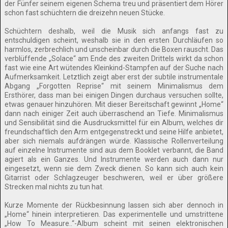
der Fünfer seinem eigenen Schema treu und präsentiert dem Hörer
schon fast schüchtern die dreizehn neuen Stücke.
Schüchtern deshalb, weil die Musik sich anfangs fast zu
entschuldigen scheint, weshalb sie in den ersten Durchläufen so
harmlos, zerbrechlich und unscheinbar durch die Boxen rauscht. Das
verblüffende „Solace“ am Ende des zweiten Drittels wirkt da schon
fast wie eine Art wütendes Kleinkind-Stampfen auf der Suche nach
Aufmerksamkeit. Letztlich zeigt aber erst der subtile instrumentale
Abgang „Forgotten Reprise“ mit seinem Minimalismus dem
Ersthörer, dass man bei einigen Dingen durchaus versuchen sollte,
etwas genauer hinzuhören. Mit dieser Bereitschaft gewinnt „Home“
dann nach einiger Zeit auch überraschend an Tiefe. Minimalismus
und Sensibilität sind die Ausdrucksmittel für ein Album, welches dir
freundschaftlich den Arm entgegenstreckt und seine Hilfe anbietet,
aber sich niemals aufdrängen würde. Klassische Rollenverteilung
auf einzelne Instrumente sind aus dem Booklet verbannt, die Band
agiert als ein Ganzes. Und Instrumente werden auch dann nur
eingesetzt, wenn sie dem Zweck dienen. So kann sich auch kein
Gitarrist oder Schlagzeuger beschweren, weil er über größere
Strecken mal nichts zu tun hat.
Kurze Momente der Rückbesinnung lassen sich aber dennoch in
„Home“ hinein interpretieren. Das experimentelle und umstrittene
„How To Measure..“-Album scheint mit seinen elektronischen