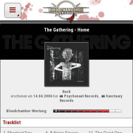
The Gathering - Home
Rock
erschienen am
14.04.2006
bei
Psychonaut Records
,
Sanctuary
Records
Bloodchamber-Wertung:
Tracklist