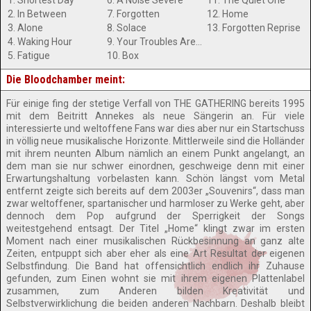
1. Shortest Day
6. A Noise Severe
11. The Quiet One
2. In Between
7. Forgotten
12. Home
3. Alone
8. Solace
13. Forgotten Reprise
4. Waking Hour
9. Your Troubles Are Over
5. Fatigue
10. Box
Die Bloodchamber meint:
Für einige fing der stetige Verfall von THE GATHERING bereits 1995
mit dem Beitritt Annekes als neue Sängerin an. Für viele
interessierte und weltoffene Fans war dies aber nur ein Startschuss
in völlig neue musikalische Horizonte. Mittlerweile sind die Holländer
mit ihrem neunten Album nämlich an einem Punkt angelangt, an
dem man sie nur schwer einordnen, geschweige denn mit einer
Erwartungshaltung vorbelasten kann. Schön längst vom Metal
entfernt zeigte sich bereits auf dem 2003er „Souvenirs“, dass man
zwar weltoffener, spartanischer und harmloser zu Werke geht, aber
dennoch dem Pop aufgrund der Sperrigkeit der Songs
weitestgehend entsagt. Der Titel „Home“ klingt zwar im ersten
Moment nach einer musikalischen Rückbesinnung an ganz alte
Zeiten, entpuppt sich aber eher als eine Art Resultat der eigenen
Selbstfindung. Die Band hat offensichtlich endlich ihr Zuhause
gefunden, zum Einen wohnt sie mit ihrem eigenen Plattenlabel
zusammen, zum Anderen bilden Kreativität und
Selbstverwirklichung die beiden anderen Nachbarn. Deshalb bleibt