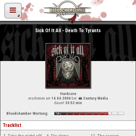
Sick Of It All - Death To Tyrants
Hardcore
erschienen am
14.04.2006
bei
Century Media
dauert
33:52 min
Bloodchamber-Wertung:
Tracklist