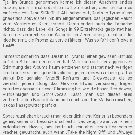
Tja, im Grunde genommen könnte ich diesen Abschnitt endlos
nutzen, um mir mal ordentlich Luft zu machen, aber ich kann es
einfach nicht! Denn SICK OF IT ALL haben mit „Death to Tyrants“ ein
gnadenlos souveränes Album eingehämmert, das jeglichen Raum
zum Meckern im Keim erstickt. Daran ändert auch die Tatsache
nichts, dass das Label die Songs in 99 Einzeltracks gesplittet hat,
damit der verbrecherische Autor dieser Zeilen auch ja nicht auf die
Idee kommt, die Promo zu vervielfältigen. Was soll´s? I don´t give a
fuck!!!
Ihr merkt sicherlich, dass „Death to Tyrants“ einen gewissen Einfluss
auf den Schreiber genommen hat. Man kann sich der aggressiven
Stimmung des Albums kaum entziehen und startet nach wenigen
Durchläufen seine eigene Revolution gegen alles was einem grad so
stinkt! Die genialen Mitgröhl-Refrains und Crewvocals, die so
ziemlich jedem Song das Gewisse Etwas verpassen, tragen
natürlich ebenso zu dieser Stimmung bei, wie die bösen Beatdowns,
Punkeinlagen und Schreivocals. Lässt man sich diesen alles
zerbretternden Bastard dann auch noch von Tue Madsen mischen,
ist das Hassgewitter perfekt.
Songs rausheben braucht man eigentlich nicht! Keiner ist besonders
genial, keiner ist besonders schlecht. Das zeugt zwar von einem
ordentlichen Niveau, hier hätte ich mir aber einen besonderen
Kracher gewünscht, auch wenn „Take the Night Off“ und „Always