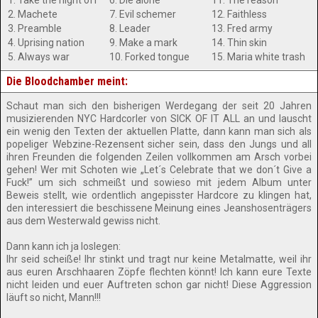
1. Take the night off
6. Die alone
11. The reason
2. Machete
7. Evil schemer
12. Faithless
3. Preamble
8. Leader
13. Fred army
4. Uprising nation
9. Make a mark
14. Thin skin
5. Always war
10. Forked tongue
15. Maria white trash
Die Bloodchamber meint:
Schaut man sich den bisherigen Werdegang der seit 20 Jahren
musizierenden NYC Hardcorler von SICK OF IT ALL an und lauscht
ein wenig den Texten der aktuellen Platte, dann kann man sich als
popeliger Webzine-Rezensent sicher sein, dass den Jungs und all
ihren Freunden die folgenden Zeilen vollkommen am Arsch vorbei
gehen! Wer mit Schoten wie „Let´s Celebrate that we don´t Give a
Fuck!” um sich schmeißt und sowieso mit jedem Album unter
Beweis stellt, wie ordentlich angepisster Hardcore zu klingen hat,
den interessiert die beschissene Meinung eines Jeanshosenträgers
aus dem Westerwald gewiss nicht.
Dann kann ich ja loslegen:
Ihr seid scheiße! Ihr stinkt und tragt nur keine Metalmatte, weil ihr
aus euren Arschhaaren Zöpfe flechten könnt! Ich kann eure Texte
nicht leiden und euer Auftreten schon gar nicht! Diese Aggression
läuft so nicht, Mann!!!