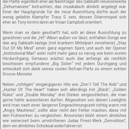
die Platte eigentlich eher als Nachfolger des Sabbath-Reunionwerks
„Dehumanizer“ betrachten, das musikalisch ähnlich angelegt war.
Einer der Hauptgründe für die neue Ausrichtung dürfte auch der
wenig geliebte Klampfer Tracy G. sein, dessen Gitarrenspiel sich
eher an Tony Iommi denn an Vivian Campbell orientiert.
Wenn man es dann geschafft hat, sich an diese Ausrichtung zu
gewöhnen und die „Hit“-Alben außen vor lässt, entfalten Songs wie
das arg Sabbath-lastige (mit krankem Mittelpart versehene) „Stay
Out Of My Mind“ einen ganz eigenen Spirit, und auch der Opener
„Institutional Man“ wirkt nicht mehr ganz so nervig wie beim ersten
Hördurchgang. Genauso wächst auch das anfangs als reichlich
beschissen empfundene „Big Sister“ mit jedem Durchgang und
entwickelt sich dank seines coolen Refrain-Parts zu einem echten
Groove-Monster.
Neben „richtigen“ eingängigeren Hits wie „Don´t Tell The Kids“ und
„Hunter Of The Heart“ haben sich allerdings mit „Black“, „Golden
Rules“ und „Double Monday“ drei Stinker eingeschlichen, die man
gerne hätte aussortieren dürfen. Abgesehen von diesen Lowlights
wird man nach einer längeren Eingewöhnungszeit richtig warm mit
„Angry Machines“, sollte aber nicht den Fehler machen, diese mit
den Frühwerken zu vergleichen. Ansonsten blüht einem ähnliches
wie seinerzeit beim umstrittenen Judas Priest-Werk „Demolition“,
dem ein ähnliches Schicksal widerfahren ist.