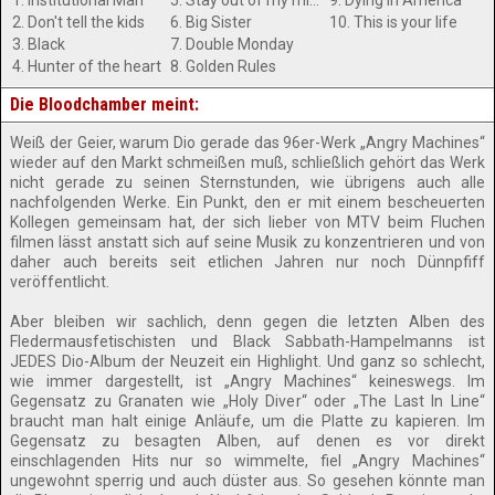
1. Institutional Man
5. Stay out of my mind
9. Dying in America
2. Don't tell the kids
6. Big Sister
10. This is your life
3. Black
7. Double Monday
4. Hunter of the heart
8. Golden Rules
Die Bloodchamber meint:
Weiß der Geier, warum Dio gerade das 96er-Werk „Angry Machines“
wieder auf den Markt schmeißen muß, schließlich gehört das Werk
nicht gerade zu seinen Sternstunden, wie übrigens auch alle
nachfolgenden Werke. Ein Punkt, den er mit einem bescheuerten
Kollegen gemeinsam hat, der sich lieber von MTV beim Fluchen
filmen lässt anstatt sich auf seine Musik zu konzentrieren und von
daher auch bereits seit etlichen Jahren nur noch Dünnpfiff
veröffentlicht.
Aber bleiben wir sachlich, denn gegen die letzten Alben des
Fledermausfetischisten und Black Sabbath-Hampelmanns ist
JEDES Dio-Album der Neuzeit ein Highlight. Und ganz so schlecht,
wie immer dargestellt, ist „Angry Machines“ keineswegs. Im
Gegensatz zu Granaten wie „Holy Diver“ oder „The Last In Line“
braucht man halt einige Anläufe, um die Platte zu kapieren. Im
Gegensatz zu besagten Alben, auf denen es vor direkt
einschlagenden Hits nur so wimmelte, fiel „Angry Machines“
ungewohnt sperrig und auch düster aus. So gesehen könnte man