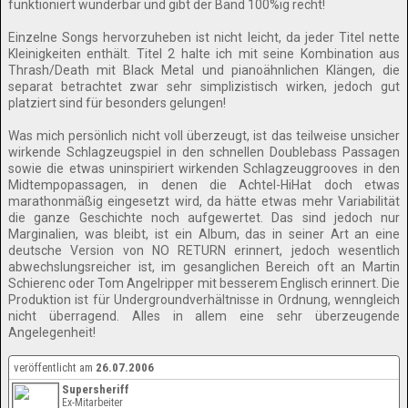
funktioniert wunderbar und gibt der Band 100%ig recht!
Einzelne Songs hervorzuheben ist nicht leicht, da jeder Titel nette
Kleinigkeiten enthält. Titel 2 halte ich mit seine Kombination aus
Thrash/Death mit Black Metal und pianoähnlichen Klängen, die
separat betrachtet zwar sehr simplizistisch wirken, jedoch gut
platziert sind für besonders gelungen!
Was mich persönlich nicht voll überzeugt, ist das teilweise unsicher
wirkende Schlagzeugspiel in den schnellen Doublebass Passagen
sowie die etwas uninspiriert wirkenden Schlagzeuggrooves in den
Midtempopassagen, in denen die Achtel-HiHat doch etwas
marathonmäßig eingesetzt wird, da hätte etwas mehr Variabilität
die ganze Geschichte noch aufgewertet. Das sind jedoch nur
Marginalien, was bleibt, ist ein Album, das in seiner Art an eine
deutsche Version von NO RETURN erinnert, jedoch wesentlich
abwechslungsreicher ist, im gesanglichen Bereich oft an Martin
Schierenc oder Tom Angelripper mit besserem Englisch erinnert. Die
Produktion ist für Undergroundverhältnisse in Ordnung, wenngleich
nicht überragend. Alles in allem eine sehr überzeugende
Angelegenheit!
veröffentlicht am
26.07.2006
Supersheriff
Ex-Mitarbeiter