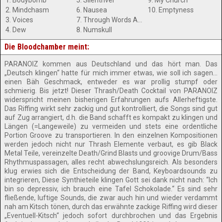
1. Bodybomb
5. Silentriver
9. My Church
2. Mindchasm
6. Nausea
10. Emptyness
3. Voices
7. Through Words And Eyes
4. Dew
8. Numskull
Die Bloodchamber meint:
PARANOIZ kommen aus Deutschland und das hört man. Das
„Deutsch klingen“ hatte für mich immer etwas, wie soll ich sagen…
einen Bäh Geschmack, entweder es war prollig stumpf oder
schmierig. Bis jetzt! Dieser Thrash/Death Cocktail von PARANOIZ
widerspricht meinen bisherigen Erfahrungen aufs Allerheftigste.
Das Riffing wirkt sehr zackig und gut kontrolliert, die Songs sind gut
auf Zug arrangiert, d.h. die Band schafft es kompakt zu klingen und
Längen (=Langeweile) zu vermeiden und stets eine ordentliche
Portion Groove zu transportieren. In den einzelnen Kompositionen
werden jedoch nicht nur Thrash Elemente verbaut, es gib Black
Metal Teile, vereinzelte Death/Grind Blasts und groovige Drum/Bass
Rhythmuspassagen, alles recht abwechslungsreich. Als besonders
klug erwies sich die Entscheidung der Band, Keyboardsounds zu
integrieren, Diese Synthieteile klingen Gott sei dank nicht nach: “Ich
bin so depressiv, ich brauch eine Tafel Schokolade.“ Es sind sehr
fließende, luftige Sounds, die zwar auch hin und wieder verdammt
nah am Kitsch tönen, durch das erwähnte zackige Riffing wird dieser
„Eventuell-Kitsch“ jedoch sofort durchbrochen und das Ergebnis