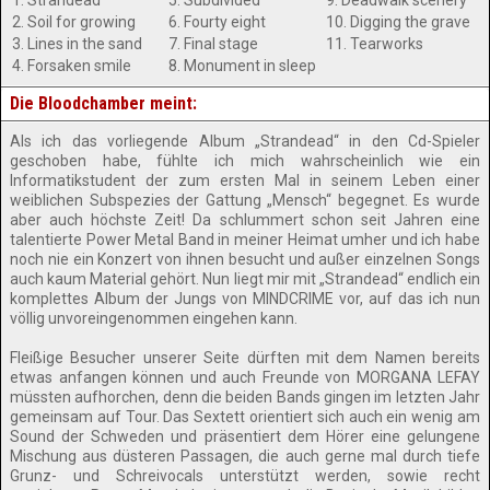
1. Strandead
5. Subdivided
9. Deadwalk scenery
2. Soil for growing
6. Fourty eight
10. Digging the grave
3. Lines in the sand
7. Final stage
11. Tearworks
4. Forsaken smile
8. Monument in sleep
Die Bloodchamber meint:
Als ich das vorliegende Album „Strandead“ in den Cd-Spieler
geschoben habe, fühlte ich mich wahrscheinlich wie ein
Informatikstudent der zum ersten Mal in seinem Leben einer
weiblichen Subspezies der Gattung „Mensch“ begegnet. Es wurde
aber auch höchste Zeit! Da schlummert schon seit Jahren eine
talentierte Power Metal Band in meiner Heimat umher und ich habe
noch nie ein Konzert von ihnen besucht und außer einzelnen Songs
auch kaum Material gehört. Nun liegt mir mit „Strandead“ endlich ein
komplettes Album der Jungs von MINDCRIME vor, auf das ich nun
völlig unvoreingenommen eingehen kann.
Fleißige Besucher unserer Seite dürften mit dem Namen bereits
etwas anfangen können und auch Freunde von MORGANA LEFAY
müssten aufhorchen, denn die beiden Bands gingen im letzten Jahr
gemeinsam auf Tour. Das Sextett orientiert sich auch ein wenig am
Sound der Schweden und präsentiert dem Hörer eine gelungene
Mischung aus düsteren Passagen, die auch gerne mal durch tiefe
Grunz- und Schreivocals unterstützt werden, sowie recht