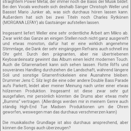
straightem Power Metal, der immer noch die Basis der Musik bildet.
Bei den Vocals wechseln sich deshalb Sänger Christoph Weller und
Bassist Mario Junker ab, was sich durchaus hören lassen kann.
Außerdem hat sich bei zwei Titeln noch Charles Rytkönen
(MORGANA LEFAY) als Gastsänger aufstellen lassen.
Insgesamt liefert Weller eine sehr ordentliche Arbeit am Mikro ab.
Zwar wirkt das Ganze an einigen Stellen noch nicht ganz ausgereift
und etwas monoton, dafür hat er eine wirklich angenehme
Stimmlage, die Dank der sehr eingängigen Refrains auch schnell ins
Ohr geht. Durch den prägnanten, aber nie übertriebenen
Keyboardeinsatz gewinnt das Album einen leicht modernen Touch.
Auch die Gitarrenarbeit kann sich sehen lassen. Flotte Riffs und
souveränes Handling durchziehen die Landschaft, während längere
Soli und sonstige Gitarrenfrickeleien eine Ausnahme bleiben.
Drummer Jens C. Silz legt die eine oder andere Double Bass Parade
aufs Parkett, leidet aber meiner Meinung nach unter einer etwas
hölzernen Produktion. Insgesamt ist diese zwar sehr gut
ausgefallen, mir persönlich könnten die Drums aber etwas mehr
„Bumms“ vertragen. (Allerdings werden mir in meinem Genre auch
ständig High-End Tue Madsen Produktionen um die Ohren
geworfen, weswegen man das durchaus verschmerzen kann)
Die musikalische Grundlage ist also durchaus ansprechend, aber
können die Songs auch überzeugen?