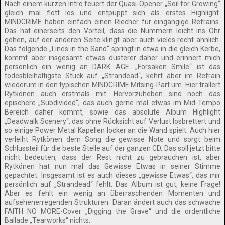
Nach einem kurzen Intro feuert der Quasi-Opener „Soil for Growing“
gleich mal flott los und entpuppt sich als erstes Highlight.
MINDCRIME haben einfach einen Riecher für eingängige Refrains.
Das hat einerseits den Vorteil, dass die Nummern leicht ins Ohr
gehen, auf der anderen Seite klingt aber auch vieles recht ähnlich.
Das folgende „Lines in the Sand“ springt in etwa in die gleich Kerbe,
kommt aber insgesamt etwas düsterer daher und erinnert mich
persönlich ein wenig an DARK AGE. „Forsaken Smile“ ist das
todesbleihaltigste Stück auf „Strandead“, kehrt aber im Refrain
wiederum in den typischen MINDCRIME Mitsing-Part um. Hier trällert
Rytkönen auch erstmals mit. Hervorzuheben sind noch das
epischere „Subdivided“, das auch gerne mal etwas im Mid-Tempo
Bereich daher kommt, sowie das absolute Album Highlight
„Deadwalk Scenery“, das ohne Rücksicht auf Verlust losbrettert und
so einige Power Metal Kapellen locker an die Wand spielt. Auch hier
verleiht Rytkönen dem Song die gewisse Note und sorgt beim
Schlussteil für die beste Stelle auf der ganzen CD. Das soll jetzt bitte
nicht bedeuten, dass der Rest nicht zu gebrauchen ist, aber
Rytkönen hat nun mal das Gewisse Etwas in seiner Stimme
gepachtet. Insgesamt ist es auch dieses „gewisse Etwas“, das mir
persönlich auf „Strandead“ fehlt. Das Album ist gut, keine Frage!
Aber es fehlt ein wenig an überraschenden Momenten und
aufsehenerregenden Strukturen. Daran ändert auch das schwache
FAITH NO MORE-Cover „Digging the Grave“ und die ordentliche
Ballade „Tearworks“ nichts.