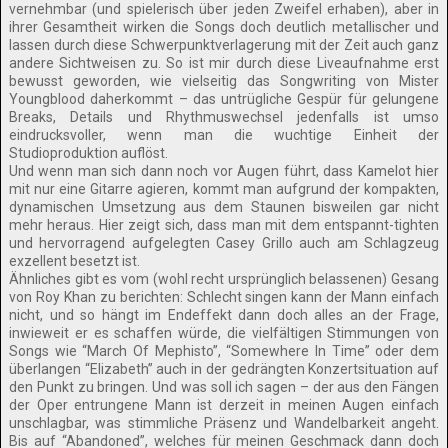
vernehmbar (und spielerisch über jeden Zweifel erhaben), aber in
ihrer Gesamtheit wirken die Songs doch deutlich metallischer und
lassen durch diese Schwerpunktverlagerung mit der Zeit auch ganz
andere Sichtweisen zu. So ist mir durch diese Liveaufnahme erst
bewusst geworden, wie vielseitig das Songwriting von Mister
Youngblood daherkommt – das untrügliche Gespür für gelungene
Breaks, Details und Rhythmuswechsel jedenfalls ist umso
eindrucksvoller, wenn man die wuchtige Einheit der
Studioproduktion auflöst.
Und wenn man sich dann noch vor Augen führt, dass Kamelot hier
mit nur eine Gitarre agieren, kommt man aufgrund der kompakten,
dynamischen Umsetzung aus dem Staunen bisweilen gar nicht
mehr heraus. Hier zeigt sich, dass man mit dem entspannt-tighten
und hervorragend aufgelegten Casey Grillo auch am Schlagzeug
exzellent besetzt ist.
Ähnliches gibt es vom (wohl recht ursprünglich belassenen) Gesang
von Roy Khan zu berichten: Schlecht singen kann der Mann einfach
nicht, und so hängt im Endeffekt dann doch alles an der Frage,
inwieweit er es schaffen würde, die vielfältigen Stimmungen von
Songs wie “March Of Mephisto”, “Somewhere In Time” oder dem
überlangen “Elizabeth” auch in der gedrängten Konzertsituation auf
den Punkt zu bringen. Und was soll ich sagen – der aus den Fängen
der Oper entrungene Mann ist derzeit in meinen Augen einfach
unschlagbar, was stimmliche Präsenz und Wandelbarkeit angeht.
Bis auf “Abandoned”, welches für meinen Geschmack dann doch