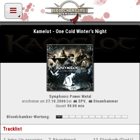
Kamelot - One Cold Winter's Night
Symphonic Power Metal
erschienen am
27.10.2006
bei
SPV
,
Steamhammer
dauert
90:00 min
Bloodchamber-Wertung:
Tracklist