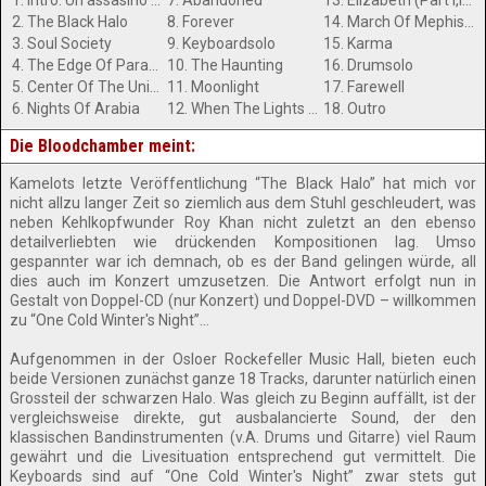
1. Intro: Un assasino molto Silenzioso
7. Abandoned
13. Elizabeth (Part I,II &III)
2. The Black Halo
8. Forever
14. March Of Mephisto
3. Soul Society
9. Keyboardsolo
15. Karma
4. The Edge Of Paradise
10. The Haunting
16. Drumsolo
5. Center Of The Universe
11. Moonlight
17. Farewell
6. Nights Of Arabia
12. When The Lights Are Down
18. Outro
Die Bloodchamber meint:
Kamelots letzte Veröffentlichung “The Black Halo” hat mich vor
nicht allzu langer Zeit so ziemlich aus dem Stuhl geschleudert, was
neben Kehlkopfwunder Roy Khan nicht zuletzt an den ebenso
detailverliebten wie drückenden Kompositionen lag. Umso
gespannter war ich demnach, ob es der Band gelingen würde, all
dies auch im Konzert umzusetzen. Die Antwort erfolgt nun in
Gestalt von Doppel-CD (nur Konzert) und Doppel-DVD – willkommen
zu “One Cold Winter's Night”...
Aufgenommen in der Osloer Rockefeller Music Hall, bieten euch
beide Versionen zunächst ganze 18 Tracks, darunter natürlich einen
Grossteil der schwarzen Halo. Was gleich zu Beginn auffällt, ist der
vergleichsweise direkte, gut ausbalancierte Sound, der den
klassischen Bandinstrumenten (v.A. Drums und Gitarre) viel Raum
gewährt und die Livesituation entsprechend gut vermittelt. Die
Keyboards sind auf “One Cold Winter's Night” zwar stets gut