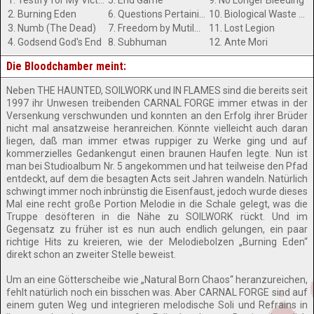
1. Testify for My Victims
5. End Game
9. No Longer Bleeding
2. Burning Eden
6. Questions Pertaining the Ownership of My Mind
10. Biological Waste Matter
3. Numb (The Dead)
7. Freedom by Mutilation
11. Lost Legion
4. Godsend God's End
8. Subhuman
12. Ante Mori
Die Bloodchamber meint:
Neben THE HAUNTED, SOILWORK und IN FLAMES sind die bereits seit
1997 ihr Unwesen treibenden CARNAL FORGE immer etwas in der
Versenkung verschwunden und konnten an den Erfolg ihrer Brüder
nicht mal ansatzweise heranreichen. Könnte vielleicht auch daran
liegen, daß man immer etwas ruppiger zu Werke ging und auf
kommerzielles Gedankengut einen braunen Haufen legte. Nun ist
man bei Studioalbum Nr. 5 angekommen und hat teilweise den Pfad
entdeckt, auf dem die besagten Acts seit Jahren wandeln. Natürlich
schwingt immer noch inbrünstig die Eisenfaust, jedoch wurde dieses
Mal eine recht große Portion Melodie in die Schale gelegt, was die
Truppe desöfteren in die Nähe zu SOILWORK rückt. Und im
Gegensatz zu früher ist es nun auch endlich gelungen, ein paar
richtige Hits zu kreieren, wie der Melodiebolzen „Burning Eden“
direkt schon an zweiter Stelle beweist.
Um an eine Götterscheibe wie „Natural Born Chaos“ heranzureichen,
fehlt natürlich noch ein bisschen was. Aber CARNAL FORGE sind auf
einem guten Weg und integrieren melodische Soli und Refrains in