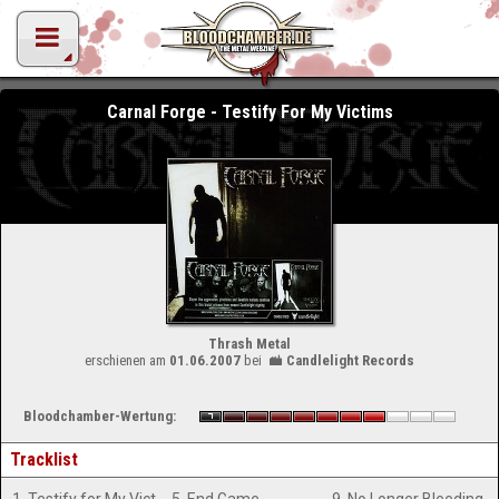
Carnal Forge - Testify For My Victims
Thrash Metal
erschienen am
01.06.2007
bei
Candlelight Records
Bloodchamber-Wertung:
Tracklist