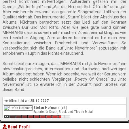
perfekt kombiniert mitverfolgen. Außerdem gefallen mir der
Opener „Winter Night“ und „Als der Himmel Sich Öffnete“ sehr gut.
Aber wie bereits erwähnt, das gesamte Songmaterial fällt von der
Qualität nicht ab. Das Instrumental „Sturm“ bildet den Abschluss des
Albums. Nüchtern betrachtet setzt das Lied auf den Kontrast
zwischen Dur und Moll Riffs. Aber wie jede gute Band können
MEMBARIS daraus so viel mehr machen. Zuerst einmal klingt es wie
ein feierlicher Abgang. Zum anderen beschreibt es für mich eine
Kontrastierung zwischen Erhabenheit und Verzweiflung. So
verabschiedet sich die Band auf „Into Nevermore“ sozusagen mit
erhobenem Haupt in das Nichts eintauchend.
Somit bleibt nur zu sagen, dass MEMBARIS mit „Into Nevermore“ ein
abwechslungsreiches, interessantes und durchweg hochwertiges
Album abgelegt haben. Wenn ich bedenke, wie weit der Sprung vom
beileibe nicht schlechten Vorgänger „Poetry Of Chaos“ zu „Into
Nevermore“ ist, so erwarte ich in der Zukunft noch Großes von
dieser Band.
veröffentlicht am
25.10.2007
Stefan Hofmann [sh]
Experte für Death, Black und Thrash Metal
Band-Profil