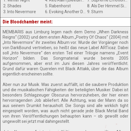
1. Winter Night
4. Red Rain (Bleeding Sky)
7. Supreme Emotional Sensation
2. Shades
5. Rabenhorst
8. Als Der Himmel Sich Öffnete
3. Into Nevermore
6. Evoking Another Dimension
9. Sturm
Die Bloodchamber meint:
MEMBARIS aus Limburg legen nach dem Demo „When Darkness
Reigns“ (2002) und dem ersten Album „Poetry Of Chaos“ (2004) mit
„Into Nevermore“ ihr zweites Album vor. Wurde der Vorgänger noch
von DarkBound vertrieben, so heißt das neue Label ARTicaz. Dabei
soll „Into Nevermore“ den ersten Teil einer Trilogie namens „Event
Horizon“ bilden. Das Songmaterial wurde bereits 2005
aufgenommen, aber erst im Juni diesen Jahres veröffentlicht.
Grund dafür waren Querelen mit Black Attakk, über die das Album
eigentlich erscheinen sollte.
Aber nun zur Musik. Was zuerst auffällt, ist die saubere Produktion
und die musikalischen Fähigkeiten der beteiligten Musiker. Dabei ist
besonders Schlagzeuger Obscurus hervorzuheben, der hier einen
hervorragenden Job abliefert. Alle Achtung, was der Mann da so
aus seinem Drumkit herausholt. Die Songs sind alle wirklich tight
eingespielt worden, was auch nicht gerade jede Black Metal Band
von ihren Veröffentlichungen behaupten kann – ob gewollt oder
ungewollt sei jetzt mal dahingestellt.