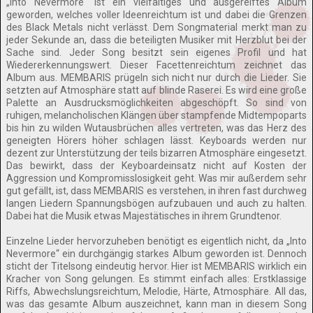
„Into Nevermore“ ist ein vielfältiges und ausgereiftes Album
geworden, welches voller Ideenreichtum ist und dabei die Grenzen
des Black Metals nicht verlässt. Dem Songmaterial merkt man zu
jeder Sekunde an, dass die beteiligten Musiker mit Herzblut bei der
Sache sind. Jeder Song besitzt sein eigenes Profil und hat
Wiedererkennungswert. Dieser Facettenreichtum zeichnet das
Album aus. MEMBARIS prügeln sich nicht nur durch die Lieder. Sie
setzten auf Atmosphäre statt auf blinde Raserei. Es wird eine große
Palette an Ausdrucksmöglichkeiten abgeschöpft. So sind von
ruhigen, melancholischen Klängen über stampfende Midtempoparts
bis hin zu wilden Wutausbrüchen alles vertreten, was das Herz des
geneigten Hörers höher schlagen lässt. Keyboards werden nur
dezent zur Unterstützung der teils bizarren Atmosphäre eingesetzt.
Das bewirkt, dass der Keyboardeinsatz nicht auf Kosten der
Aggression und Kompromisslosigkeit geht. Was mir außerdem sehr
gut gefällt, ist, dass MEMBARIS es verstehen, in ihren fast durchweg
langen Liedern Spannungsbögen aufzubauen und auch zu halten.
Dabei hat die Musik etwas Majestätisches in ihrem Grundtenor.
Einzelne Lieder hervorzuheben benötigt es eigentlich nicht, da „Into
Nevermore“ ein durchgängig starkes Album geworden ist. Dennoch
sticht der Titelsong eindeutig hervor. Hier ist MEMBARIS wirklich ein
Kracher von Song gelungen. Es stimmt einfach alles: Erstklassige
Riffs, Abwechslungsreichtum, Melodie, Härte, Atmosphäre. All das,
was das gesamte Album auszeichnet, kann man in diesem Song