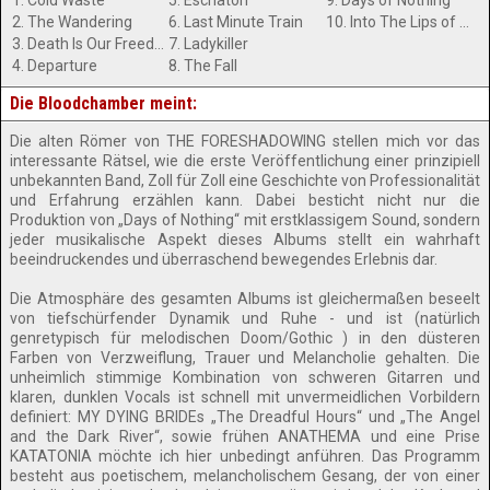
1. Cold Waste
5. Eschaton
9. Days of Nothing
2. The Wandering
6. Last Minute Train
10. Into The Lips of The Earth
3. Death Is Our Freedom
7. Ladykiller
4. Departure
8. The Fall
Die Bloodchamber meint:
Die alten Römer von THE FORESHADOWING stellen mich vor das
interessante Rätsel, wie die erste Veröffentlichung einer prinzipiell
unbekannten Band, Zoll für Zoll eine Geschichte von Professionalität
und Erfahrung erzählen kann. Dabei besticht nicht nur die
Produktion von „Days of Nothing“ mit erstklassigem Sound, sondern
jeder musikalische Aspekt dieses Albums stellt ein wahrhaft
beeindruckendes und überraschend bewegendes Erlebnis dar.
Die Atmosphäre des gesamten Albums ist gleichermaßen beseelt
von tiefschürfender Dynamik und Ruhe - und ist (natürlich
genretypisch für melodischen Doom/Gothic ) in den düsteren
Farben von Verzweiflung, Trauer und Melancholie gehalten. Die
unheimlich stimmige Kombination von schweren Gitarren und
klaren, dunklen Vocals ist schnell mit unvermeidlichen Vorbildern
definiert: MY DYING BRIDEs „The Dreadful Hours“ und „The Angel
and the Dark River“, sowie frühen ANATHEMA und eine Prise
KATATONIA möchte ich hier unbedingt anführen. Das Programm
besteht aus poetischem, melancholischem Gesang, der von einer