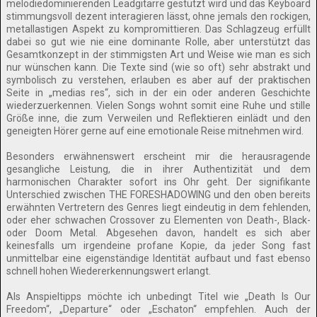
melodiedominierenden Leadgitarre gestützt wird und das Keyboard
stimmungsvoll dezent interagieren lässt, ohne jemals den rockigen,
metallastigen Aspekt zu kompromittieren. Das Schlagzeug erfüllt
dabei so gut wie nie eine dominante Rolle, aber unterstützt das
Gesamtkonzept in der stimmigsten Art und Weise wie man es sich
nur wünschen kann. Die Texte sind (wie so oft) sehr abstrakt und
symbolisch zu verstehen, erlauben es aber auf der praktischen
Seite in „medias res“, sich in der ein oder anderen Geschichte
wiederzuerkennen. Vielen Songs wohnt somit eine Ruhe und stille
Größe inne, die zum Verweilen und Reflektieren einlädt und den
geneigten Hörer gerne auf eine emotionale Reise mitnehmen wird.
Besonders erwähnenswert erscheint mir die herausragende
gesangliche Leistung, die in ihrer Authentizität und dem
harmonischen Charakter sofort ins Ohr geht. Der signifikante
Unterschied zwischen THE FORESHADOWING und den oben bereits
erwähnten Vertretern des Genres liegt eindeutig in dem fehlenden,
oder eher schwachen Crossover zu Elementen von Death-, Black-
oder Doom Metal. Abgesehen davon, handelt es sich aber
keinesfalls um irgendeine profane Kopie, da jeder Song fast
unmittelbar eine eigenständige Identität aufbaut und fast ebenso
schnell hohen Wiedererkennungswert erlangt.
Als Anspieltipps möchte ich unbedingt Titel wie „Death Is Our
Freedom“, „Departure“ oder „Eschaton“ empfehlen. Auch der