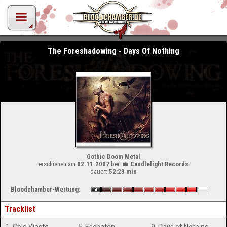
The Foreshadowing - Days Of Nothing
Gothic Doom Metal
erschienen am
02.11.2007
bei
Candlelight Records
dauert
52:23 min
Bloodchamber-Wertung:
Tracklist