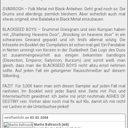
SVARROGH – Folk Metal mit Black-Anleihen. Geht grad noch so. Die
Drums sind allerdings ziemlich blechern. Aber sicherlich auch mal
etwas originell, eine Balalaika in Black Metal einzubauen.
BLACKSEED BOYS – Grummel Griesgram und sein Kumpan haben
mit „Shattering Heavens Door“, „Knocking on heavens door“ in ein
schwarzes Gewand gepackt und ich find’s allemal witzig. Die
Infoseite im Booklet der Compilation ist schon mal geil. Ein Pandabär
in Nieten umringt von Kerzen in der Dunkelheit. Das Logo des Duos
ist zusammengewürfelt aus einigen bekannten bandlogos
(Dissection, Emperor, Satyricon, Burzum) und somit weiß man
gleich, dass man die BLACKSEED BOYS nicht allzu ernst nehmen
sollte. Auf jeden Fall ein gelungener Rausschmeißer auf diesem
Silberling.
FAZIT: Für 3,00€ kann man sich diesen Sampler auf jeden Fall mal
ranholen. Im Booklet wird jeder Band eine Seite mit Pics und
Internetauftritt gewidmet. Ich ziehe mir jetzt nochmals ASHES OF
DESTINY rein. Vorher aber noch mal fix auf Klo, damit ich mir nicht
vor Lachen in die Unterbuchse pinkel!
veröffentlicht am
03.03.2008
Martin Baltrusch [mb]