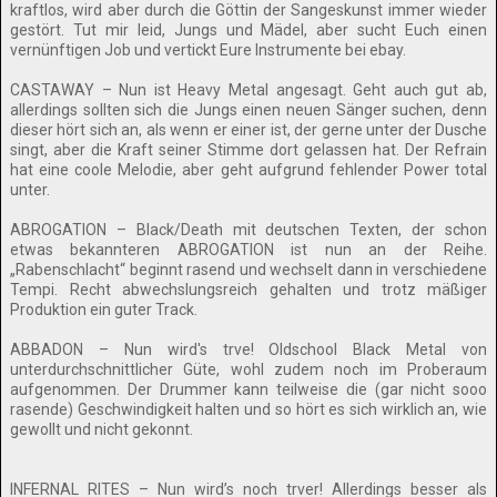
kraftlos, wird aber durch die Göttin der Sangeskunst immer wieder
gestört. Tut mir leid, Jungs und Mädel, aber sucht Euch einen
vernünftigen Job und vertickt Eure Instrumente bei ebay.
CASTAWAY – Nun ist Heavy Metal angesagt. Geht auch gut ab,
allerdings sollten sich die Jungs einen neuen Sänger suchen, denn
dieser hört sich an, als wenn er einer ist, der gerne unter der Dusche
singt, aber die Kraft seiner Stimme dort gelassen hat. Der Refrain
hat eine coole Melodie, aber geht aufgrund fehlender Power total
unter.
ABROGATION – Black/Death mit deutschen Texten, der schon
etwas bekannteren ABROGATION ist nun an der Reihe.
„Rabenschlacht“ beginnt rasend und wechselt dann in verschiedene
Tempi. Recht abwechslungsreich gehalten und trotz mäßiger
Produktion ein guter Track.
ABBADON – Nun wird's trve! Oldschool Black Metal von
unterdurchschnittlicher Güte, wohl zudem noch im Proberaum
aufgenommen. Der Drummer kann teilweise die (gar nicht sooo
rasende) Geschwindigkeit halten und so hört es sich wirklich an, wie
gewollt und nicht gekonnt.
INFERNAL RITES – Nun wird’s noch trver! Allerdings besser als