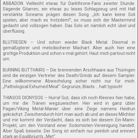
ABBADON. Vielleicht etwas für Darkthrone-Fans zweiter Stunde.
Sägende Gitarren, ein etwas zu leises Schlagzeug und mit Hall
verstärkte Screams prägen diesen Song. „Ich kann keine Soli
spielen, aber mach es trotzdem!“, so muss sich der Mastermind
gedacht und vollzogen haben. Das Solo ist nämlich echt übel und
überflüssig.
BLUTREGEN – Und schon wieder Black Metal. Diesmal in
gemäßigterer und melodischerer Machart. Aber auch hier eine
grottige Produktion und schon x-mal gehört. Haut mich partout nicht
um.
BURNING BUTTHAIRS – Die brennenden Arschhaare aus Thüringen
sind die einzigen Vertreter des Death/Grinds auf diesem Sampler.
Eine willkommene Abwechslung sicher nicht nur für mich.
„Pathological Exhumed Meal“: Gegrunze, Blasts … halt typisch!
THIASOS DIONYSOS – Hurra! Gut, dass ich noch Kleenex hier habe,
um mir die Tränen wegzuwischen. Hier wird in ganz übler
Pagan/Viking Metal-Manier über eine Ziege namens Heidrun
gekrächzt. Zwischendurch hört man auch ab und an dieses Milchtier
und mir kommt der Verdacht, dass es sich bei diesem Ein-Mann-
Projekt, um den Vorstand einer Sodomisten-Vereinigung handelt.
Aber Spaß beiseite. Der Song ist einfach nur peinlich und erinnert
stark an Equilibrium’s „Met“.