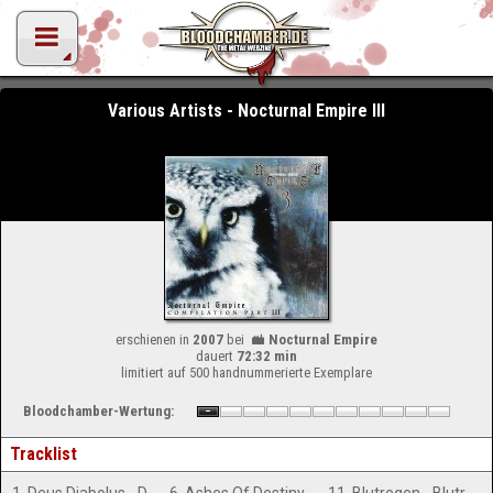
Various Artists - Nocturnal Empire III
erschienen in
2007
bei
Nocturnal Empire
dauert
72:32 min
limitiert auf 500 handnummerierte Exemplare
Bloodchamber-Wertung:
Tracklist