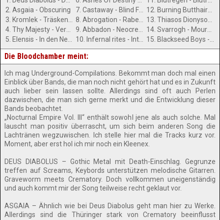
1. Deus Diabolus - Downwards
6. Ashes Of Destiny - Dark Sun
11. Blutregen - Blutregen
2. Asgaia - Obscuring
7. Castaway - Blind Faith
12. Burning Butthairs - Pathological Exhumed Meal
3. Kromlek - Träskens Näve
8. Abrogation - Rabenschlacht
13. Thiasos Dionysos - Heidrun
4. Thy Majesty - Verhasst
9. Abbadon - Neocreation
14. Svarrogh - Mourning Mill
5. Elensis - In den Nebeln
10. Infernal rites - Into The Flames
15. Blackseed Boys - Shattering Heavens Door
Die Bloodchamber meint:
Ich mag Underground-Compilations. Bekommt man doch mal einen
Einblick über Bands, die man noch nicht gehört hat und es in Zukunft
auch lieber sein lassen sollte. Allerdings sind oft auch Perlen
dazwischen, die man sich gerne merkt und die Entwicklung dieser
Bands beobachtet.
„Nocturnal Empire Vol. III“ enthält sowohl jene als auch solche. Mal
lauscht man positiv überrascht, um sich beim anderen Song die
Lachtränen wegzuwischen. Ich stelle hier mal die Tracks kurz vor.
Moment, aber erst hol ich mir noch ein Kleenex.
DEUS DIABOLUS – Gothic Metal mit Death-Einschlag. Gegrunze
treffen auf Screams, Keybords unterstützen melodische Gitarren.
Graveworm meets Crematory. Doch vollkommen uneigenständig
und auch kommt mir der Song teilweise recht geklaut vor.
ASGAIA – Ähnlich wie bei Deus Diabolus geht man hier zu Werke.
Allerdings sind die Thüringer stark von Crematory beeinflusst