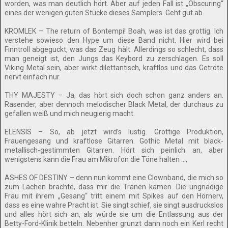
worden, was man deutlich hört. Aber auf jeden Fall ist „Obscuring“
eines der wenigen guten Stücke dieses Samplers. Geht gut ab.
KROMLEK – The return of Bontempi! Boah, was ist das grottig. Ich
verstehe sowieso den Hype um diese Band nicht. Hier wird bei
Finntroll abgeguckt, was das Zeug hält. Allerdings so schlecht, dass
man geneigt ist, den Jungs das Keybord zu zerschlagen. Es soll
Viking Metal sein, aber wirkt dilettantisch, kraftlos und das Getröte
nervt einfach nur.
THY MAJESTY – Ja, das hört sich doch schon ganz anders an.
Rasender, aber dennoch melodischer Black Metal, der durchaus zu
gefallen weiß und mich neugierig macht.
ELENSIS – So, ab jetzt wird’s lustig. Grottige Produktion,
Frauengesang und kraftlose Gitarren. Gothic Metal mit black-
metallisch-gestimmten Gitarren. Hört sich peinlich an, aber
wenigstens kann die Frau am Mikrofon die Töne halten …,
ASHES OF DESTINY – denn nun kommt eine Clownband, die mich so
zum Lachen brachte, dass mir die Tränen kamen. Die ungnädige
Frau mit ihrem „Gesang“ tritt einem mit Spikes auf den Hörnerv,
dass es eine wahre Pracht ist. Sie singt schief, sie singt ausdruckslos
und alles hört sich an, als würde sie um die Entlassung aus der
Betty-Ford-Klinik betteln. Nebenher grunzt dann noch ein Kerl recht