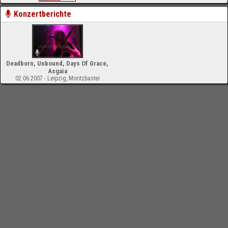
Konzertberichte
Deadborn, Unbound, Days Of Grace,
Asgaia
02.06.2007 - Leipzig, Moritzbastei
-
Impressum
Bloodchamber.de
Bands
Bands mit A
Asgaia