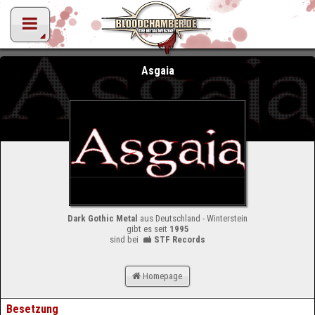
Asgaia
Dark Gothic Metal
aus Deutschland - Winterstein
gibt es seit
1995
sind bei
STF Records
Homepage
Besetzung