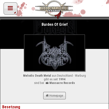
Burden Of Grief
Melodic Death Metal
aus Deutschland - Warburg
gibt es seit
1994
sind bei
Massacre Records
Homepage
Besetzung