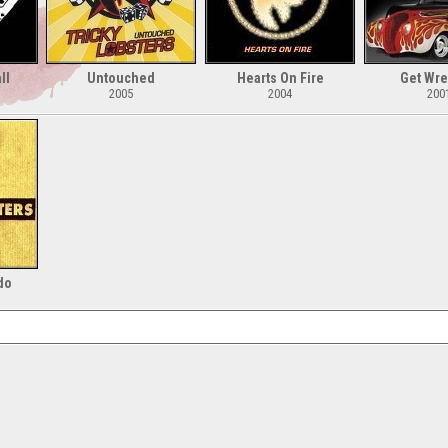
ll
Untouched
Hearts On Fire
Get Wr
2005
2004
200
do