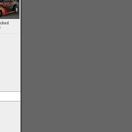
ecked
1