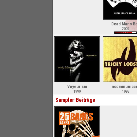
Dead Man's Ba
2007
Voyeurism
Incommunica
1999
1998
Sampler-Beiträge