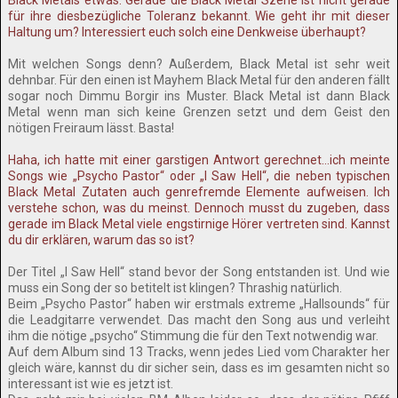
Black Metals etwas. Gerade die Black Metal Szene ist nicht gerade
für ihre diesbezügliche Toleranz bekannt. Wie geht ihr mit dieser
Haltung um? Interessiert euch solch eine Denkweise überhaupt?
Mit welchen Songs denn? Außerdem, Black Metal ist sehr weit
dehnbar. Für den einen ist Mayhem Black Metal für den anderen fällt
sogar noch Dimmu Borgir ins Muster. Black Metal ist dann Black
Metal wenn man sich keine Grenzen setzt und dem Geist den
nötigen Freiraum lässt. Basta!
Haha, ich hatte mit einer garstigen Antwort gerechnet…ich meinte
Songs wie „Psycho Pastor“ oder „I Saw Hell“, die neben typischen
Black Metal Zutaten auch genrefremde Elemente aufweisen. Ich
verstehe schon, was du meinst. Dennoch musst du zugeben, dass
gerade im Black Metal viele engstirnige Hörer vertreten sind. Kannst
du dir erklären, warum das so ist?
Der Titel „I Saw Hell“ stand bevor der Song entstanden ist. Und wie
muss ein Song der so betitelt ist klingen? Thrashig natürlich.
Beim „Psycho Pastor“ haben wir erstmals extreme „Hallsounds“ für
die Leadgitarre verwendet. Das macht den Song aus und verleiht
ihm die nötige „psycho“ Stimmung die für den Text notwendig war.
Auf dem Album sind 13 Tracks, wenn jedes Lied vom Charakter her
gleich wäre, kannst du dir sicher sein, dass es im gesamten nicht so
interessant ist wie es jetzt ist.