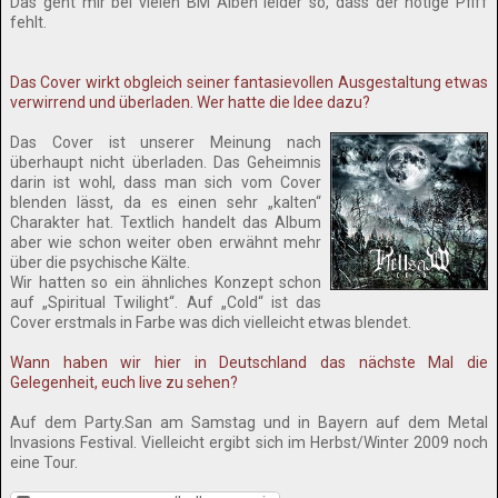
Das geht mir bei vielen BM Alben leider so, dass der nötige Pfiff
fehlt.
Das Cover wirkt obgleich seiner fantasievollen Ausgestaltung etwas
verwirrend und überladen. Wer hatte die Idee dazu?
Das Cover ist unserer Meinung nach
überhaupt nicht überladen. Das Geheimnis
darin ist wohl, dass man sich vom Cover
blenden lässt, da es einen sehr „kalten“
Charakter hat. Textlich handelt das Album
aber wie schon weiter oben erwähnt mehr
über die psychische Kälte.
Wir hatten so ein ähnliches Konzept schon
auf „Spiritual Twilight“. Auf „Cold“ ist das
Cover erstmals in Farbe was dich vielleicht etwas blendet.
Wann haben wir hier in Deutschland das nächste Mal die
Gelegenheit, euch live zu sehen?
Auf dem Party.San am Samstag und in Bayern auf dem Metal
Invasions Festival. Vielleicht ergibt sich im Herbst/Winter 2009 noch
eine Tour.