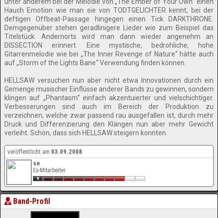
unter anderem bei der Melodie von „The Ember of Your Own“ einen
Hauch Emotion wie man sie von TODTGELICHTER kennt, bei der
deftigen Offbeat-Passage hingegen einen Tick DARKTHRONE.
Demgegenüber stehen geradlinigere Lieder wie zum Beispiel das
Titelstück. Andernorts wird man dann wieder angenehm an
DISSECTION erinnert. Eine mystische, bedrohliche, hohe
Gitarrenmelodie wie bei „The Inner Revenge of Nature“ hätte auch
auf „Storm of the Lights Bane“ Verwendung finden können.
HELLSAW versuchen nun aber nicht etwa Innovationen durch ein
Gemenge musischer Einflüsse anderer Bands zu gewinnen, sondern
klingen auf „Phantasm“ einfach akzentuierter und vielschichtiger.
Verbesserungen sind auch im Bereich der Produktion zu
verzeichnen, welche zwar passend rau ausgefallen ist, durch mehr
Druck und Differenzierung den Klängen nun aber mehr Gewicht
verleiht. Schön, dass sich HELLSAW steigern konnten.
veröffentlicht am
03.09.2008
se
Ex-Mitarbeiter
Band-Profil