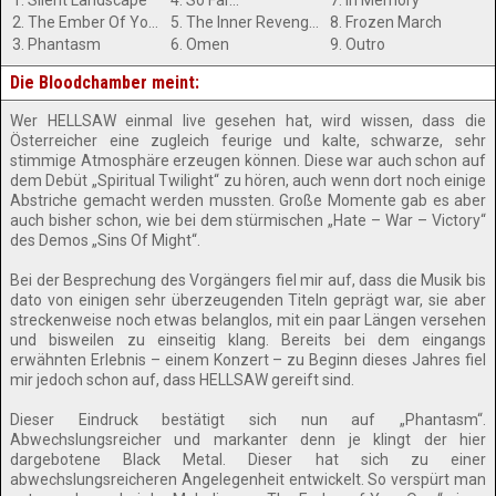
1. Silent Landscape
4. So Far…
7. In Memory
2. The Ember Of Your Own
5. The Inner Revenge Of Nature
8. Frozen March
3. Phantasm
6. Omen
9. Outro
Die Bloodchamber meint:
Wer HELLSAW einmal live gesehen hat, wird wissen, dass die
Österreicher eine zugleich feurige und kalte, schwarze, sehr
stimmige Atmosphäre erzeugen können. Diese war auch schon auf
dem Debüt „Spiritual Twilight“ zu hören, auch wenn dort noch einige
Abstriche gemacht werden mussten. Große Momente gab es aber
auch bisher schon, wie bei dem stürmischen „Hate – War – Victory“
des Demos „Sins Of Might“.
Bei der Besprechung des Vorgängers fiel mir auf, dass die Musik bis
dato von einigen sehr überzeugenden Titeln geprägt war, sie aber
streckenweise noch etwas belanglos, mit ein paar Längen versehen
und bisweilen zu einseitig klang. Bereits bei dem eingangs
erwähnten Erlebnis – einem Konzert – zu Beginn dieses Jahres fiel
mir jedoch schon auf, dass HELLSAW gereift sind.
Dieser Eindruck bestätigt sich nun auf „Phantasm“.
Abwechslungsreicher und markanter denn je klingt der hier
dargebotene Black Metal. Dieser hat sich zu einer
abwechslungsreicheren Angelegenheit entwickelt. So verspürt man