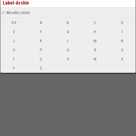
Label-Archiv
Aktuelle Labels
0-9
A
B
C
D
E
F
G
H
I
J
K
L
M
N
O
P
Q
R
S
T
U
V
W
X
Y
Z
-