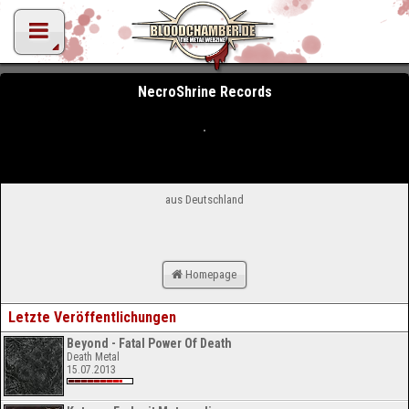
NecroShrine Records
aus Deutschland
Homepage
Letzte Veröffentlichungen
Beyond - Fatal Power Of Death
Death Metal
15.07.2013