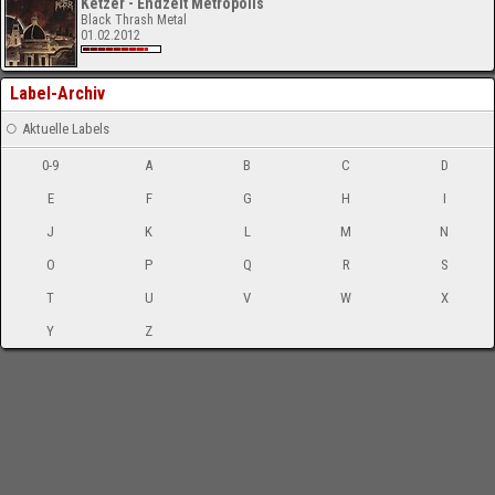
Ketzer - Endzeit Metropolis
Black Thrash Metal
01.02.2012
Label-Archiv
Aktuelle Labels
0-9
A
B
C
D
E
F
G
H
I
J
K
L
M
N
O
P
Q
R
S
T
U
V
W
X
Y
Z
-