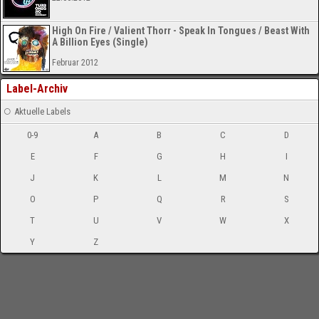
High On Fire / Valient Thorr - Speak In Tongues / Beast With
A Billion Eyes (Single)
Februar 2012
Label-Archiv
Aktuelle Labels
0-9
A
B
C
D
E
F
G
H
I
J
K
L
M
N
O
P
Q
R
S
T
U
V
W
X
Y
Z
-