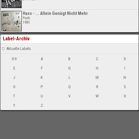
Hass - ... Allein Genügt Nicht Mehr
Punk
1981
Label-Archiv
Aktuelle Labels
0-9
A
B
C
D
E
F
G
H
I
J
K
L
M
N
O
P
Q
R
S
T
U
V
W
X
Y
Z
-