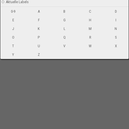
Aktuelle Labels
0-9
A
B
C
D
E
F
G
H
I
J
K
L
M
N
O
P
Q
R
S
T
U
V
W
X
Y
Z
-