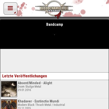
Bandcamp
Letzte Veröffentlichungen
Absent/Minded - Alight
Doom Sludge Metal
29.01.2016
Khadaver - Exstinctio Mundi
Modern Black Thrash Metal / Industrial
13.11.2015