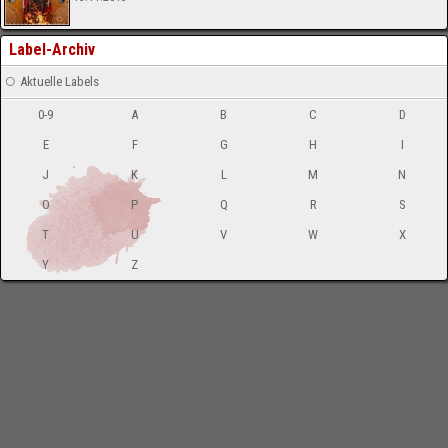
Label-Archiv
Aktuelle Labels
0-9
A
B
C
D
E
F
G
H
I
J
K
L
M
N
O
P
Q
R
S
T
U
V
W
X
Y
Z
-