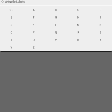
Aktuelle Labels
0-9
A
B
C
D
E
F
G
H
I
J
K
L
M
N
O
P
Q
R
S
T
U
V
W
X
Y
Z
-