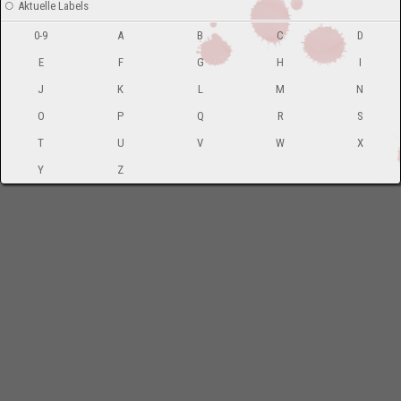
Aktuelle Labels
0-9
A
B
C
D
E
F
G
H
I
J
K
L
M
N
O
P
Q
R
S
T
U
V
W
X
Y
Z
-