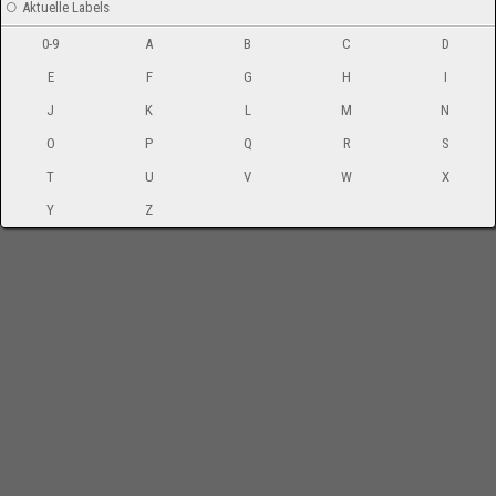
Aktuelle Labels
0-9
A
B
C
D
E
F
G
H
I
J
K
L
M
N
O
P
Q
R
S
T
U
V
W
X
Y
Z
-