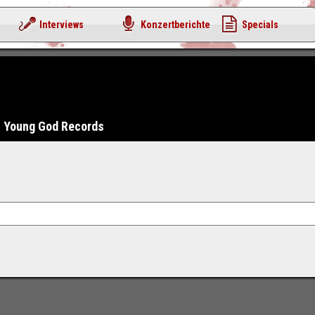
Interviews
Konzertberichte
Specials
Young God Records