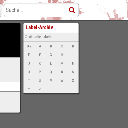
Label-Archiv
Aktuelle Labels
0-9
A
B
C
D
E
F
G
H
I
J
K
L
M
N
O
P
Q
R
S
T
U
V
W
X
Y
Z
-