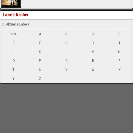
Label-Archiv
Aktuelle Labels
0-9
A
B
C
D
E
F
G
H
I
J
K
L
M
N
O
P
Q
R
S
T
U
V
W
X
Y
Z
-