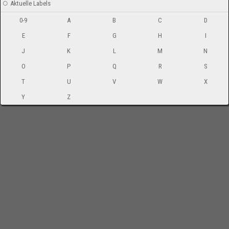
Aktuelle Labels
0-9
A
B
C
D
E
F
G
H
I
J
K
L
M
N
O
P
Q
R
S
T
U
V
W
X
Y
Z
-