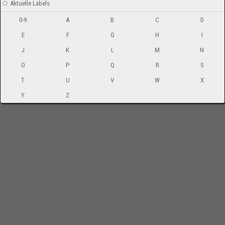
Aktuelle Labels
0-9
A
B
C
D
E
F
G
H
I
J
K
L
M
N
O
P
Q
R
S
T
U
V
W
X
Y
Z
-