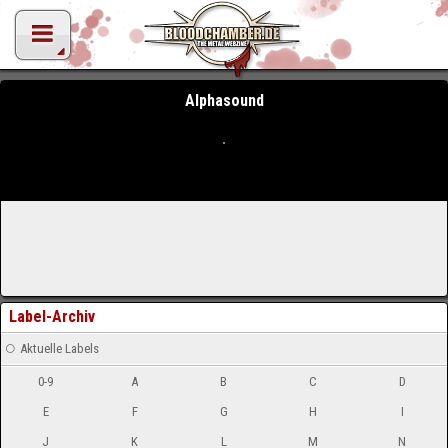
Alphasound
Label-Archiv
Aktuelle Labels
0-9
A
B
C
D
E
F
G
H
I
J
K
L
M
N