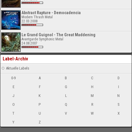
Abstract Rapture - Democadencia
Modern Thrash Metal
22.03.2008
Le Grand Guignol - The Great Maddening
Avantgarde Symphonic Metal
24.08.2007
Label-Archiv
Aktuelle Labels
0-9
A
B
C
D
E
F
G
H
I
J
K
L
M
N
O
P
Q
R
S
T
U
V
W
X
Y
Z
-