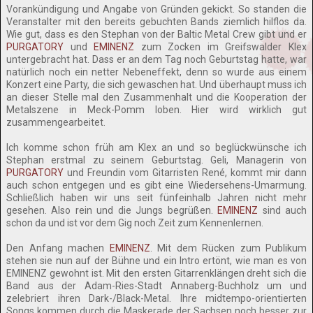
Vorankündigung und Angabe von Gründen gekickt. So standen die
Veranstalter mit den bereits gebuchten Bands ziemlich hilflos da.
Wie gut, dass es den Stephan von der Baltic Metal Crew gibt und er
PURGATORY
und
EMINENZ
zum Zocken im Greifswalder Klex
untergebracht hat. Dass er an dem Tag noch Geburtstag hatte, war
natürlich noch ein netter Nebeneffekt, denn so wurde aus einem
Konzert eine Party, die sich gewaschen hat. Und überhaupt muss ich
an dieser Stelle mal den Zusammenhalt und die Kooperation der
Metalszene in Meck-Pomm loben. Hier wird wirklich gut
zusammengearbeitet.
Ich komme schon früh am Klex an und so beglückwünsche ich
Stephan erstmal zu seinem Geburtstag. Geli, Managerin von
PURGATORY
und Freundin vom Gitarristen René, kommt mir dann
auch schon entgegen und es gibt eine Wiedersehens-Umarmung.
Schließlich haben wir uns seit fünfeinhalb Jahren nicht mehr
gesehen. Also rein und die Jungs begrüßen.
EMINENZ
sind auch
schon da und ist vor dem Gig noch Zeit zum Kennenlernen.
Den Anfang machen
EMINENZ
. Mit dem Rücken zum Publikum
stehen sie nun auf der Bühne und ein Intro ertönt, wie man es von
EMINENZ gewohnt ist. Mit den ersten Gitarrenklängen dreht sich die
Band aus der Adam-Ries-Stadt Annaberg-Buchholz um und
zelebriert ihren Dark-/Black-Metal. Ihre midtempo-orientierten
Songs kommen durch die Maskerade der Sachsen noch besser zur