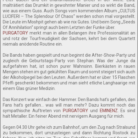
malträtiert das Drumkit in gewohnter Manier und so wirkt die Band,
wie aus einem Guss. Auch Songs vom kommenden Album „CULTUS
LUCIFERI – The Splendour Of Chaos“ werden schon mal vorgestellt.
Die Leute im Moshpit gehen ab wie nix Gutes. Und beim Song „Seeds
Of Annihilation“ springt auch beim Letzten der Funke über.
PURGATORY
merkt man in allen Belangen ihre Professionalität an
und rotz der Tourfreudigkeit der Sachsen, kehrt bei dem Quartett
niemals anödende Routine ein.
Die Bands haben gespielt und nun beginnt die After-Show-Party und
zugleich die Geburtstags-Party von Stephan. Was der Junge da
aufgefahren hat, ist schon purer Wahnsinn. Bierkästen in rauen
Mengen stehen im gut gekühlten Raum und somit steigert sich auch
der Alkoholpegel bei den Leuten. Außerdem hat er über 15 Flaschen
Pfeffi geschenkt bekommen und man sieht etliche Langhaarige mit
einem Glas grüner Medizin.
Das Konzert war einfach der Hammer. Den Bands hat’s gefallen, den
Fans hat’s gefallen… was will man mehr? Dazu kommt noch das
sympathische Auftreten von
PURGATORY
und
EMINENZ
. Es sind
halt Metaller. Ein feiner Abend mit nervigem Ausgang für mich.
Gegen 04.30 Uhr gehe ich zum Bahnhof, um den Zug nach Stralsund
zu bekommen, dort umzusteigen und dann Richtung Rostock zu