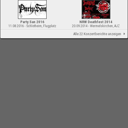
Party.San 2016
NRW Deathfest 2014
11.08.2016 - Schlotheim, Flugplatz
20.09.2014 - Wermelskirchen, AJZ
Alle 22 Konzertberichte anzeigen
-
Impressum
Bloodchamber.de
Konzertberichte
2008
Purgatory, Eminenz
online