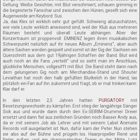
Geltung. Weiße Gesichter, mit Blut verschmiert, schauen grimmig in
die begeisterte Fanschar und zwischen den Hünen, gesellt sich eine
Augenweide am Keybord: Sus.
Ja, das Klex ist wirklich sehr gut gefüllt. Schwierig abzuschätzen,
wie viele Leute wirklich anwesend sind, weil der Klub aus mehreren
Räumen besteht und überall Leute abhängen. Aber der
Konzertraum ist proppenvoll. EMINENZ legen ihren musikalischen
Schwerpunkt natürlich auf ihr neues Album „Eminenz“, aber auch
ältere Sachen werden gespielt und somit ist der Gig der Sachsen ein
Querschnitt aus dem gut 19jährigen Schaffen der Band. Blut wird
auch noch an die Fans „verteilt“ und so sieht man im Anschluss,
glückliche Menschen, vollgesifft mit Blut. Die Band steht dann nach
dem gelungenen Gig noch am Merchandise-Stand und Shouter
Leviathan hat noch den halb gefüllten Blutkelch in der Hand, las
plötzlich ein Fan auf ihn zukommt und fragt, ob er mal trinken kann.
Klar darf er.
In den letzten 2,5 Jahren hatten
PURGATORY
mit
Besetzungswechseln zu kämpfen. Erst stieg der langjährige Sänger
Sick aus und wurde dann durch den Ex-SEIRIM-Drummer Dreier
ersetzt und dann fiel aus zeitlichen Gründen noch Basser Andy aus,
da er mit seinem Job als Lehrer und mit seinem Label Animate
Records voll ausgelastet ist. Nun, dafür kam der Peter. Nun stehen
sie also auf der Bühne und prügeln los. Haarpropeller René und
Peter außen und ein charismatischer Dreier in der Mitte. Lutz