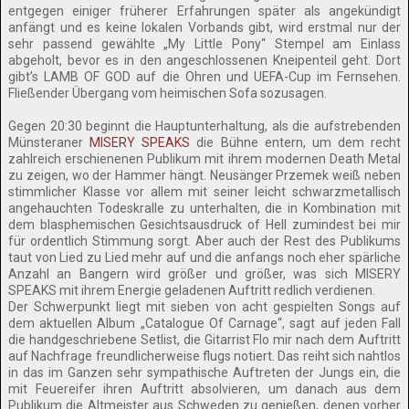
entgegen einiger früherer Erfahrungen später als angekündigt
anfängt und es keine lokalen Vorbands gibt, wird erstmal nur der
sehr passend gewählte „My Little Pony“ Stempel am Einlass
abgeholt, bevor es in den angeschlossenen Kneipenteil geht. Dort
gibt’s LAMB OF GOD auf die Ohren und UEFA-Cup im Fernsehen.
Fließender Übergang vom heimischen Sofa sozusagen.
Gegen 20:30 beginnt die Hauptunterhaltung, als die aufstrebenden
Münsteraner
MISERY SPEAKS
die Bühne entern, um dem recht
zahlreich erschienenen Publikum mit ihrem modernen Death Metal
zu zeigen, wo der Hammer hängt. Neusänger Przemek weiß neben
stimmlicher Klasse vor allem mit seiner leicht schwarzmetallisch
angehauchten Todeskralle zu unterhalten, die in Kombination mit
dem blasphemischen Gesichtsausdruck of Hell zumindest bei mir
für ordentlich Stimmung sorgt. Aber auch der Rest des Publikums
taut von Lied zu Lied mehr auf und die anfangs noch eher spärliche
Anzahl an Bangern wird größer und größer, was sich MISERY
SPEAKS mit ihrem Energie geladenen Auftritt redlich verdienen.
Der Schwerpunkt liegt mit sieben von acht gespielten Songs auf
dem aktuellen Album „Catalogue Of Carnage“, sagt auf jeden Fall
die handgeschriebene Setlist, die Gitarrist Flo mir nach dem Auftritt
auf Nachfrage freundlicherweise flugs notiert. Das reiht sich nahtlos
in das im Ganzen sehr sympathische Auftreten der Jungs ein, die
mit Feuereifer ihren Auftritt absolvieren, um danach aus dem
Publikum die Altmeister aus Schweden zu genießen, denen vorher