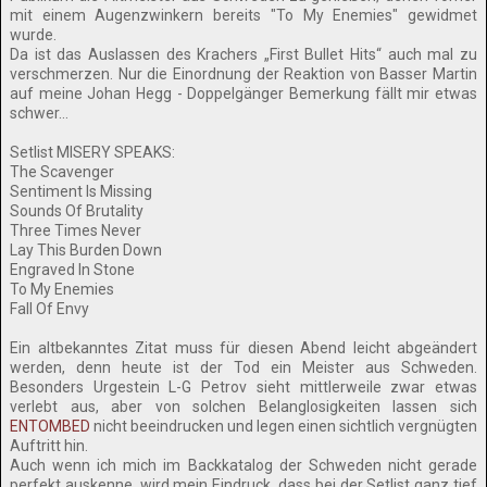
mit einem Augenzwinkern bereits "To My Enemies" gewidmet
wurde.
Da ist das Auslassen des Krachers „First Bullet Hits“ auch mal zu
verschmerzen. Nur die Einordnung der Reaktion von Basser Martin
auf meine Johan Hegg - Doppelgänger Bemerkung fällt mir etwas
schwer…
Setlist MISERY SPEAKS:
The Scavenger
Sentiment Is Missing
Sounds Of Brutality
Three Times Never
Lay This Burden Down
Engraved In Stone
To My Enemies
Fall Of Envy
Ein altbekanntes Zitat muss für diesen Abend leicht abgeändert
werden, denn heute ist der Tod ein Meister aus Schweden.
Besonders Urgestein L-G Petrov sieht mittlerweile zwar etwas
verlebt aus, aber von solchen Belanglosigkeiten lassen sich
ENTOMBED
nicht beeindrucken und legen einen sichtlich vergnügten
Auftritt hin.
Auch wenn ich mich im Backkatalog der Schweden nicht gerade
perfekt auskenne, wird mein Eindruck, dass bei der Setlist ganz tief