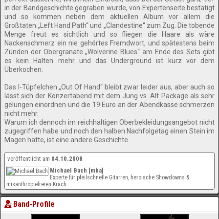
in der Bandgeschichte gegraben wurde, von Expertenseite bestätigt
und so kommen neben dem aktuellen Album vor allem die
Großtaten „Left Hand Path“ und „Clandestine“ zum Zug. Die tobende
Menge freut es sichtlich und so fliegen die Haare als wäre
Nackenschmerz ein nie gehörtes Fremdwort, und spätestens beim
Zünden der Obergranate „Wolverine Blues“ am Ende des Sets gibt
es kein Halten mehr und das Underground ist kurz vor dem
Überkochen.
Das I-Tüpfelchen „Out Of Hand“ bleibt zwar leider aus, aber auch so
lässt sich der Konzertabend mit dem Jung vs. Alt Package als sehr
gelungen einordnen und die 19 Euro an der Abendkasse schmerzen
nicht mehr.
Warum ich dennoch im reichhaltigen Oberbekleidungsangebot nicht
zugegriffen habe und noch den halben Nachfolgetag einen Stein im
Magen hatte, ist eine andere Geschichte…
veröffentlicht am
04.10.2008
Michael Bach [mba]
Experte für pfeilschnelle Gitarren, heroische Showdowns &
misanthropiefreien Krach
Band-Profile