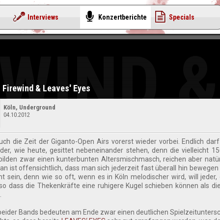
Interviews
Konzertberichte
Specials
EWIND &
Firewind & Leaves' Eyes
Köln, Underground
04.10.2012
ch die Zeit der Giganto-Open Airs vorerst wieder vorbei. Endlich dar
der, wie heute, gesittet nebeneinander stehen, denn die vielleicht 1
 bilden zwar einen kunterbunten Altersmischmasch, reichen aber natürl
an ist offensichtlich, dass man sich jederzeit fast überall hin bewegen
t sein, denn wie so oft, wenn es in Köln melodischer wird, will jeder,
 so dass die Thekenkräfte eine ruhigere Kugel schieben können als d
.
 beider Bands bedeuten am Ende zwar einen deutlichen Spielzeitunters