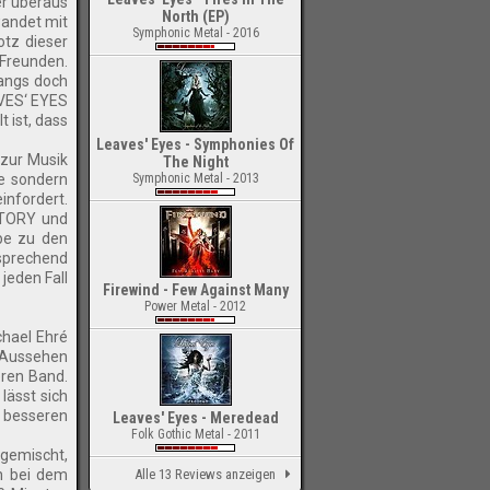
r überaus
North (EP)
wandet mit
Symphonic Metal - 2016
otz dieser
Freunden.
fangs doch
AVES‘ EYES
 ist, dass
Leaves' Eyes - Symphonies Of
 zur Musik
The Night
te sondern
Symphonic Metal - 2013
infordert.
ATORY und
be zu den
sprechend
jeden Fall
Firewind - Few Against Many
Power Metal - 2012
hael Ehré
s Aussehen
eren Band.
lässt sich
r besseren
Leaves' Eyes - Meredead
Folk Gothic Metal - 2011
 gemischt,
h bei dem
Alle 13 Reviews anzeigen