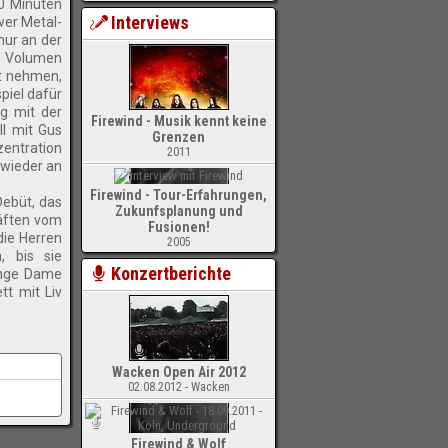
0 Minuten
Interviews
wer Metal-
nur an der
om Volumen
st nehmen,
piel dafür
ig mit der
Firewind - Musik kennt keine
ll mit Gus
Grenzen
zentration
2011
 wieder an
Firewind - Tour-Erfahrungen,
Debüt, das
Zukunfsplanung und
räften vom
Fusionen!
die Herren
2005
, bis sie
Konzertberichte
junge Dame
tt mit Liv
Wacken Open Air 2012
02.08.2012 - Wacken
Firewind & Wolf