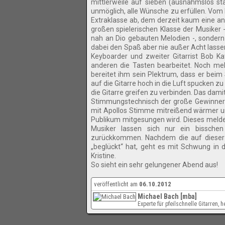
mittlerweile auf sieben (ausnahmslos s
unmöglich, alle Wünsche zu erfüllen. Vom
Extraklasse ab, dem derzeit kaum eine an
großen spielerischen Klasse der Musiker
nah an Dio gebauten Melodien -, sondern 
dabei den Spaß aber nie außer Acht lasse
Keyboarder und zweiter Gitarrist Bob Ka
anderen die Tasten bearbeitet. Noch meh
bereitet ihm sein Plektrum, dass er bei
auf die Gitarre hoch in die Luft spucken
die Gitarre greifen zu verbinden. Das da
Stimmungstechnisch der große Gewinner de
mit Apollos Stimme mitreißend wärmer un
Publikum mitgesungen wird. Dieses meldet 
Musiker lassen sich nur ein bissche
zurückkommen. Nachdem die auf dieser To
„beglückt“ hat, geht es mit Schwung in 
Kristine.
So sieht ein sehr gelungener Abend aus!
veröffentlicht am
06.10.2012
Michael Bach [mba]
Experte für pfeilschnelle Gitarren