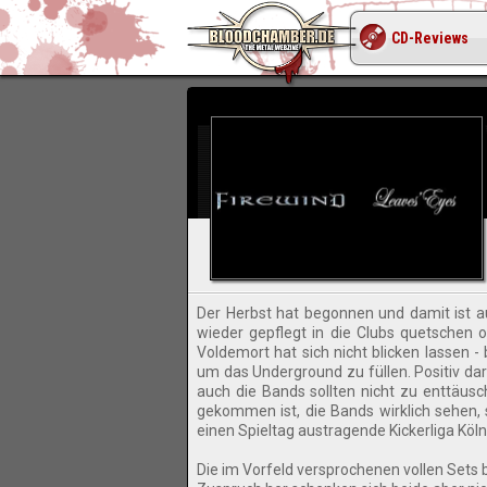
CD-Reviews
FIR
Der Herbst hat begonnen und damit ist au
wieder gepflegt in die Clubs quetschen o
Voldemort hat sich nicht blicken lassen -
um das Underground zu füllen. Positiv dar
auch die Bands sollten nicht zu enttäusch
gekommen ist, die Bands wirklich sehen,
einen Spieltag austragende Kickerliga Köln
Die im Vorfeld versprochenen vollen Sets