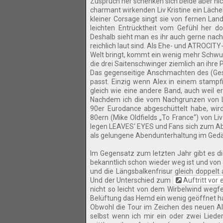
Zuspruch her schenken sich beide aber nic
charmant wirkenden Liv Kristine ein Läch
kleiner Corsage singt sie von fernen Lan
leichten Entrücktheit vom Gefühl her d
Deshalb sieht man es ihr auch gerne nach
reichlich laut sind. Als Ehe- und ATROCIT
Welt bringt, kommt ein wenig mehr Schwung
die drei Saitenschwinger ziemlich an ihre
Das gegenseitige Anschmachten des (Gesa
passt. Einzig wenn Alex in einem stampf
gleich wie eine andere Band, auch weil er
Nachdem ich die vom Nachgrunzen von L
90er Eurodance abgeschüttelt habe, wir
80ern (Mike Oldfields „To France“) von
legen LEAVES‘ EYES und Fans sich zum Absc
als gelungene Abendunterhaltung im Gedä
Im Gegensatz zum letzten Jahr gibt es di
bekanntlich schon wieder weg ist und vo
und die Längsbalkenfrisur gleich doppelt
Und der Unterschied zum
Auftritt vor
nicht so leicht von dem Wirbelwind wegf
Belüftung das Hemd ein wenig geöffnet h
Obwohl die Tour im Zeichen des neuen Alb
selbst wenn ich mir ein oder zwei Lied