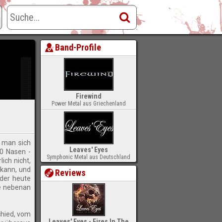
 LEAVE
Band-Profile
Firewind
Power Metal aus Griechenland
f man sich
Leaves' Eyes
50 Nasen -
Symphonic Metal aus Deutschland
ich nicht,
 kann, und
Reviews
 der heute
ie nebenan
chied, vom
Leaves' Eyes - Fires In The