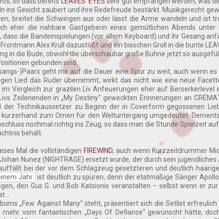
hts, so dass bereits
LEAVES‘ EYES
sehr gut empfangen werden, was de
eln ins Gesicht zaubert und ihre Redefreude bestärkt. Musikgerecht ge
den, breitet die Schwingen aus oder lässt die Arme wandeln und ist tr
och eher die nahbare Gastgeberin eines gemütlichen Abends unter 
, dass die Bandeinspielungen (vor allem Keyboard) und ihr Gesang an
Y-Frontmann Alex Krull dazustößt und ein bisschen Groll in die bunte LE
 in die Bude, obwohl die überschaubar große Bühne jetzt so ausgefüllt
 Positionen gebunden sind.
ngs-)Paars geht mir auf die Dauer eine Spur zu weit, auch wenn es
igen Lied das Ruder übernimmt, wirkt das nicht wie eine neue Facet
 im Vergleich zur grazilen Liv Anfeuerungen eher auf Berserkerlevel e
ivs Zeilenenden in „My Destiny“ geweckten Erinnerungen an CREM
d der Technikaussetzer zu Beginn der in Coverform gegossenen Lie
 Liv kurzerhand zum Omen für den Weltuntergang umgedeutet. Dement
hluss nochmal richtig ins Zeug, so dass man die Stunde Spielzeit auf 
chtnis behält.
eses Mal die vollständigen
FIREWIND
, auch wenn Kurzzeitdrummer Mic
n Johan Nunez (NIGHTRAGE) ersetzt wurde, der durch sein jugendliche
 auffällt bei der vor dem Schlagzeug gesetzteren und deutlich haarig
 einem Jahr
ist deutlich zu spüren, denn der etatmäßige Sänger Apollo 
egen, den Gus G. und Bob Katsionis veranstalten – selbst wenn er zu
at…
ums „Few Against Many“ steht, präsentiert sich die Setlist erfreulich
er mehr vom fantastischen „Days Of Defiance“ gewünscht hätte, doc