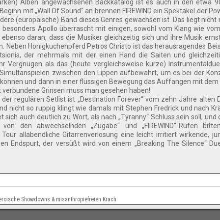
tarken) Alben angewachsenen Backkatalog ist es auch in den etwa 9
 Beginn mit „Wall Of Sound“ an brennen FIREWIND ein Spektakel der Po
dere (europäische) Band dieses Genres gewachsen ist. Das liegt nicht 
 - besonders Apollo überrascht mit einigen, sowohl vom Klang wie v
ebenso daran, dass die Musiker gleichzeitig sich und ihre Musik ern
n. Neben Honigkuchenpferd Petros Christo ist das herausragendes Beis
tsionis, der mehrmals mit der einen Hand die Saiten und gleichzeit
r Vergnügen als das (heute vergleichsweise kurze) Instrumentaldue
m Simultanspielen zwischen den Lippen aufbewahrt, um es bei der Kon
 zu können und dann in einer flüssigen Bewegung das Auffangen mit dem
mit verbundene Grinsen muss man gesehen haben!
r regulären Setlist ist „Destination Forever“ vom zehn Jahre alten 
d nicht so ruppig klingt wie damals mit Stephen Fredrick und nach K
sich auch deutlich zu Wort, als nach „Tyranny“ Schluss sein soll, und 
n von den abwechselnden „Zugabe“ und „FIREWIND“-Rufen bitten
ur allabendliche Gitarrenverlosung eine leicht irritiert wirkende, 
den Endspurt, der versüßt wird von einem „Breaking The Silence“ Due
, heroische Showdowns & misanthropiefreien Krach