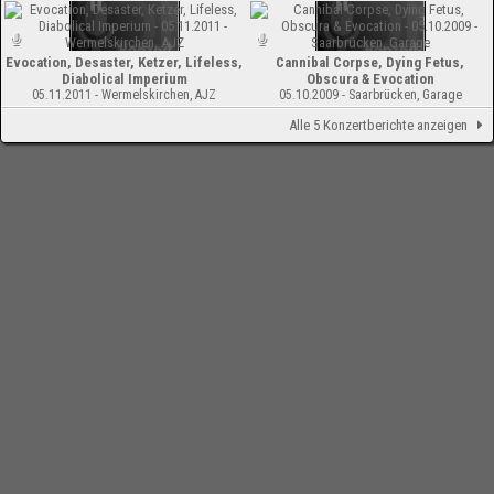
Evocation, Desaster, Ketzer, Lifeless,
Cannibal Corpse, Dying Fetus,
Diabolical Imperium
Obscura & Evocation
05.11.2011 - Wermelskirchen, AJZ
05.10.2009 - Saarbrücken, Garage
Alle 5 Konzertberichte anzeigen
-
Impressum
Bloodchamber.de
CD-Reviews
Evocation - The Ancient Gate (EP)
online