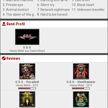
1. Man and machine
5. Dancing with an angel (feat. D oro Pesch)
9. Like a lion
2. Private eye
6. Silent cry
10. Black heart
3. Animal instinct
7. Network nightmare
11. Unknown traveller
4. The dawn of the gods
8. Hard to be honest
Band-Profil
U.D.O.
Heavy Metal aus Deutschland
Reviews
U.D.O. - Decadent
U.D.O. - Steelhammer
Heavy Metal - 2015
Heavy Metal - 2013