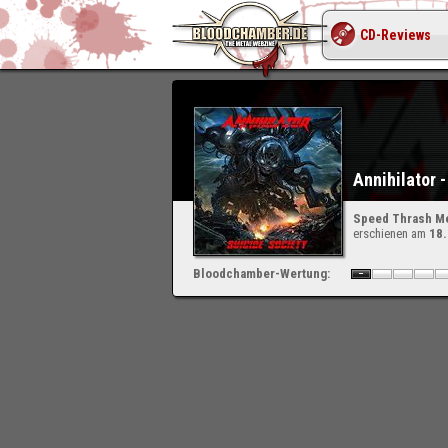
CD-Reviews
Annihilator 
Speed Thrash Me
erschienen am
18
Bloodchamber-Wertung: