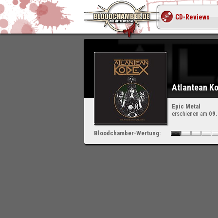
CD-Reviews
Atlantean Ko
Epic Metal
erschienen am
09
Bloodchamber-Wertung: