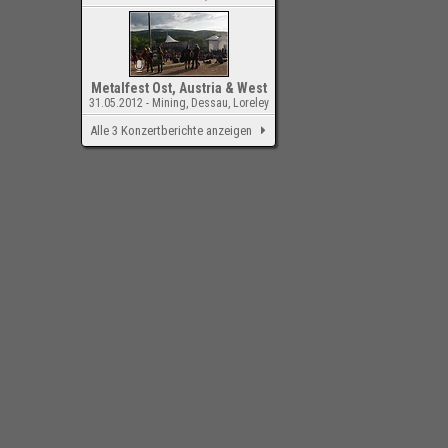
Metalfest Ost, Austria & West
31.05.2012 - Mining, Dessau, Loreley
Alle 3 Konzertberichte anzeigen