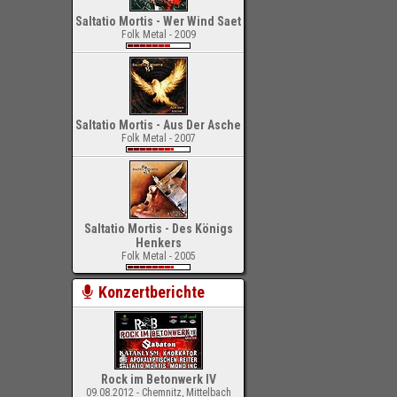
Saltatio Mortis - Wer Wind Saet
Folk Metal - 2009
Saltatio Mortis - Aus Der Asche
Folk Metal - 2007
Saltatio Mortis - Des Königs
Henkers
Folk Metal - 2005
Konzertberichte
Rock im Betonwerk IV
09.08.2012 - Chemnitz, Mittelbach