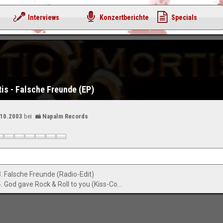
Interviews
Konzertberichte
Specials
tis - Falsche Freunde (EP)
.10.2003
bei
Napalm Records
3. Falsche Freunde (Radio-Edit)
4. God gave Rock & Roll to you (Kiss-Cover)