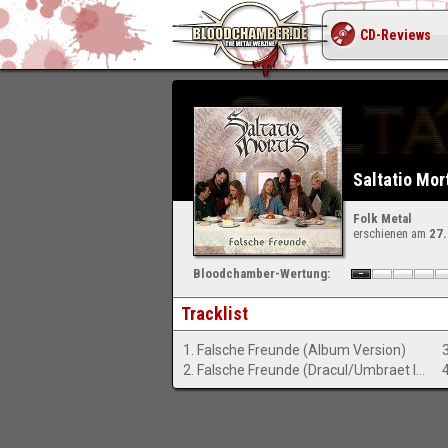
CD-Reviews
Saltatio Mor
Folk Metal
erschienen am
27
Bloodchamber-Wertung:
Tracklist
1. Falsche Freunde (Album Version)
2. Falsche Freunde (Dracul/Umbraet Imago-Remix)