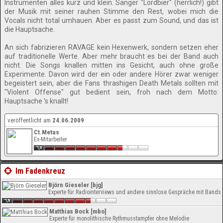
Instrumenten alles kurz und klein. Sänger "Lordbier" (herrlich!) gibt
der Musik mit seiner rauhen Stimme den Rest, wobei mich die
Vocals nicht total umhauen. Aber es passt zum Sound, und das ist
die Hauptsache.
An sich fabrizieren RAVAGE kein Hexenwerk, sondern setzen eher
auf traditionelle Werte. Aber mehr braucht es bei der Band auch
nicht. Die Songs knallen mitten ins Gesicht, auch ohne große
Experimente. Davon wird der ein oder andere Hörer zwar weniger
begeistert sein, aber die Fans thrashigen Death Metals sollten mit
"Violent Offense" gut bedient sein, froh nach dem Motto:
Hauptsache 's knallt!
veröffentlicht am
24.06.2009
Ct.Metus
Ex-Mitarbeiter
Im Fadenkreuz
Björn Gieseler [bjg]
Experte für Radiointerviews und andere sinnlose Gespräche mit Bands
Matthias Bock [mbo]
Experte für monolithische Rythmusstampfer ohne Melodie