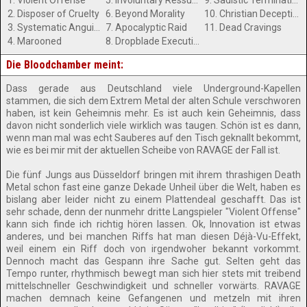
1. Violent Offense
5. Involuntary Ressurection
9. Sadistic Termination
2. Disposer of Cruelty
6. Beyond Morality
10. Christian Deception
3. Systematic Anguish
7. Apocalyptic Raid
11. Dead Cravings
4. Marooned
8. Dropblade Execution
Die Bloodchamber meint:
Dass gerade aus Deutschland viele Underground-Kapellen
stammen, die sich dem Extrem Metal der alten Schule verschworen
haben, ist kein Geheimnis mehr. Es ist auch kein Geheimnis, dass
davon nicht sonderlich viele wirklich was taugen. Schön ist es dann,
wenn man mal was echt Sauberes auf den Tisch geknallt bekommt,
wie es bei mir mit der aktuellen Scheibe von RAVAGE der Fall ist.
Die fünf Jungs aus Düsseldorf bringen mit ihrem thrashigen Death
Metal schon fast eine ganze Dekade Unheil über die Welt, haben es
bislang aber leider nicht zu einem Plattendeal geschafft. Das ist
sehr schade, denn der nunmehr dritte Langspieler "Violent Offense"
kann sich finde ich richtig hören lassen. Ok, Innovation ist etwas
anderes, und bei manchen Riffs hat man diesen Déjà-Vu-Effekt,
weil einem ein Riff doch von irgendwoher bekannt vorkommt.
Dennoch macht das Gespann ihre Sache gut. Selten geht das
Tempo runter, rhythmisch bewegt man sich hier stets mit treibend
mittelschneller Geschwindigkeit und schneller vorwärts. RAVAGE
machen demnach keine Gefangenen und metzeln mit ihren