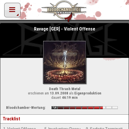
Ravage [GER] - Violent Offense
Death Thrash Metal
erschienen am
13.09.2008
als
Eigenproduktion
dauert
46:19 min
Bloodchamber-Wertung:
Tracklist