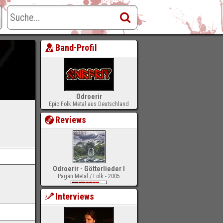
Band-Profil
Odroerir
Epic Folk Metal aus Deutschland
Reviews
Odroerir - Götterlieder I
Pagan Metal / Folk - 2005
Interviews