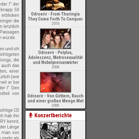
der I“ der
n knapp 50
Odroerir - From Thuringia
 erblicken
They Come Forth To Conquer
ringer die
2010
 letztlich
n Passagen
n würde.
en und ich
Odroerir - Polylux,
ichtigsten
Adoleszenz, Metrosexualität
ongs, die
und Nobelpreisanwärter
s auch das
2006
ten, einer
rlich (wie
eit er bei
er I“. Den
ndteil von
Odroerir - Von Göttern, Rauch
und einer großen Menge Met
2005
ichtige CD
Konzertberichte
ch hab ihn
ORY kennt,
 der Länge
bt man von
s mehr als