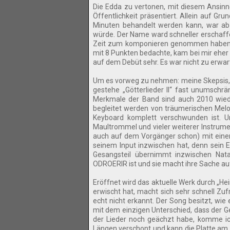
Die Edda zu vertonen, mit diesem Ansinn
Öffentlichkeit präsentiert. Allein auf G
Minuten behandelt werden kann, war abzu
würde. Der Name ward schneller erschaffe
Zeit zum komponieren genommen haben. D
mit 8 Punkten bedachte, kam bei mir eher
auf dem Debüt sehr. Es war nicht zu erwar
Um es vorweg zu nehmen: meine Skepsis, 
gestehe „Götterlieder II“ fast unumschr
Merkmale der Band sind auch 2010 wied
begleitet werden von träumerischen Melo
Keyboard komplett verschwunden ist. Un
Maultrommel und vieler weiterer Instrumen
auch auf dem Vorgänger schon) mit einem e
seinem Input inzwischen hat, denn sein Ei
Gesangsteil übernimmt inzwischen Natal
ODROERIR ist und sie macht ihre Sache auf
Eröffnet wird das aktuelle Werk durch „He
erwischt hat, macht sich sehr schnell Zufr
echt nicht erkannt. Der Song besitzt, wie
mit dem einzigen Unterschied, dass der G
der Lieder noch geächzt habe, komme ich
Längen verschont und kann die Platte am S