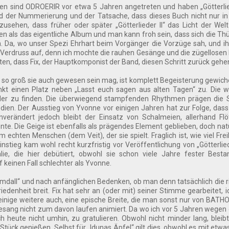
en sind ODROERIR vor etwa 5 Jahren angetreten und haben „Götterlie
rund der Nummerierung und der Tatsache, dass dieses Buch nicht nur i
sehen, dass früher oder später „Götterlieder II“ das Licht der Welt
n als das eigentliche Album und man kann froh sein, dass sich die Thü
a, wo unser Spezi Ehrhart beim Vorgänger die Vorzüge sah, und ihn
 Verdruss auf, denn ich mochte die rauhen Gesänge und die zügellose
ten, dass Fix, der Hauptkomponist der Band, diesen Schritt zurück gehe
so groß sie auch gewesen sein mag, ist komplett Begeisterung gewich
änkt einen Platz neben „Lasst euch sagen aus alten Tagen“ zu. Die w
er zu finden. Die überwiegend stampfenden Rhythmen prägen die S
dien. Der Ausstieg von Yvonne vor einigen Jahren hat zur Folge, das
verändert jedoch bleibt der Einsatz von Schalmeien, allerhand Flö
te. Die Geige ist ebenfalls als prägendes Element geblieben, doch natü
chten Menschen (dem Veit), der sie spielt. Fraglich ist, wie viel Freih
nstieg kam wohl recht kurzfristig vor Veröffentlichung von „Götterlied
ie, die hier debütiert, obwohl sie schon viele Jahre fester Besta
 keinen Fall schlechter als Yvonne.
imdall“ und nach anfänglichen Bedenken, ob man denn tatsächlich die r
iedenheit breit. Fix hat sehr an (oder mit) seiner Stimme gearbeitet, i
 einige weitere auch, eine epische Breite, die man sonst nur von BATH
esang nicht zum davon laufen animiert. Da wo ich vor 5 Jahren wegen
 heute nicht umhin, zu gratulieren. Obwohl nicht minder lang, blei
tück genießen. Selbst für „Idunas Äpfel“ gilt dies, obwohl es mit etwa