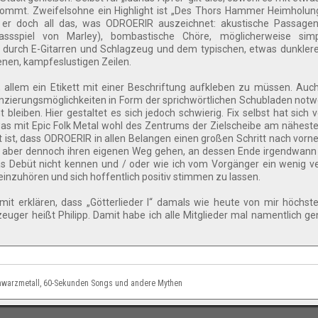
 kommt. Zweifelsohne ein Highlight ist „Des Thors Hammer Heimholung
t er doch all das, was ODROERIR auszeichnet: akustische Passagen
ssspiel von Marley), bombastische Chöre, möglicherweise simp
t durch E-Gitarren und Schlagzeug und dem typischen, etwas dunkle
henen, kampfeslustigen Zeilen.
 allem ein Etikett mit einer Beschriftung aufkleben zu müssen. Au
renzierungsmöglichkeiten in Form der sprichwörtlichen Schubladen not
bleiben. Hier gestaltet es sich jedoch schwierig. Fix selbst hat sich 
was mit Epic Folk Metal wohl des Zentrums der Zielscheibe am nähes
kt ist, dass ODROERIR in allen Belangen einen großen Schritt nach vor
ind, aber dennoch ihren eigenen Weg gehen, an dessen Ende irgendwann
 das Debüt nicht kennen und / oder wie ich vom Vorgänger ein wenig v
reinzuhören und sich hoffentlich positiv stimmen zu lassen.
mit erklären, dass „Götterlieder I“ damals wie heute von mir höchst
uger heißt Philipp. Damit habe ich alle Mitglieder mal namentlich g
chwarzmetall, 60-Sekunden Songs und andere Mythen