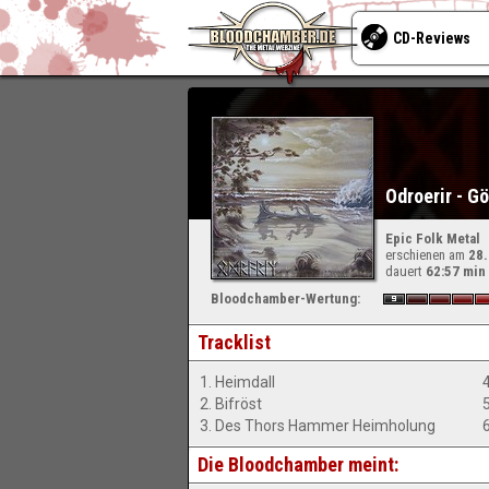
CD-Reviews
Odroerir - Gö
Epic Folk Metal
erschienen am
28
dauert
62:57 min
Bloodchamber-Wertung:
Tracklist
1. Heimdall
2. Bifröst
3. Des Thors Hammer Heimholung
Die Bloodchamber meint: