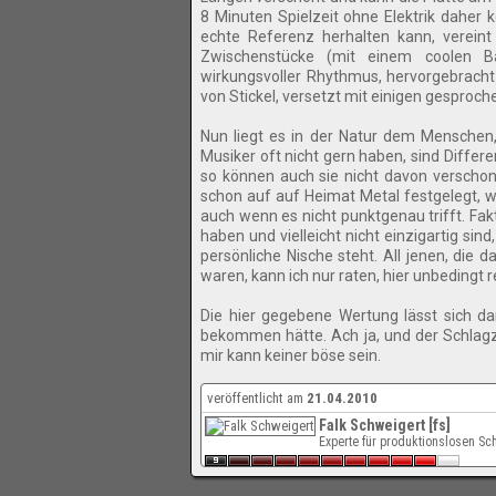
8 Minuten Spielzeit ohne Elektrik daher
echte Referenz herhalten kann, verein
Zwischenstücke (mit einem coolen Ba
wirkungsvoller Rhythmus, hervorgebrach
von Stickel, versetzt mit einigen gesproc
Nun liegt es in der Natur dem Menschen,
Musiker oft nicht gern haben, sind Diffe
so können auch sie nicht davon verschont 
schon auf auf Heimat Metal festgelegt, 
auch wenn es nicht punktgenau trifft. Fa
haben und vielleicht nicht einzigartig s
persönliche Nische steht. All jenen, die
waren, kann ich nur raten, hier unbedingt 
Die hier gegebene Wertung lässt sich da
bekommen hätte. Ach ja, und der Schlagze
mir kann keiner böse sein.
veröffentlicht am
21.04.2010
Falk Schweigert [fs]
Experte für produktionslosen S