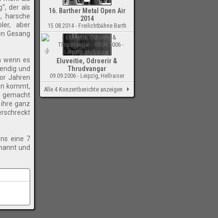
“, der als
16. Barther Metal Open Air
, harsche
2014
ler, aber
15.08.2014 - Freilichtbühne Barth
ren Gesang
ch wenn es
Eluveitie, Odroerir &
wendig und
Thrudvangar
09.09.2006 - Leipzig, Hellraiser
vor Jahren
ten kommt,
Alle 4 Konzertberichte anzeigen
ne gemacht
 ihre ganz
-
erschreckt
ens eine 7
enannt und