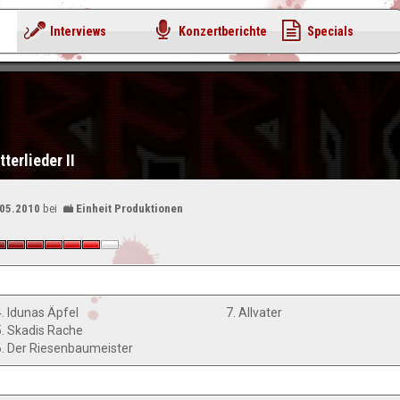
Interviews
Konzertberichte
Specials
tterlieder II
.05.2010
bei
Einheit Produktionen
4. Idunas Äpfel
7. Allvater
5. Skadis Rache
6. Der Riesenbaumeister