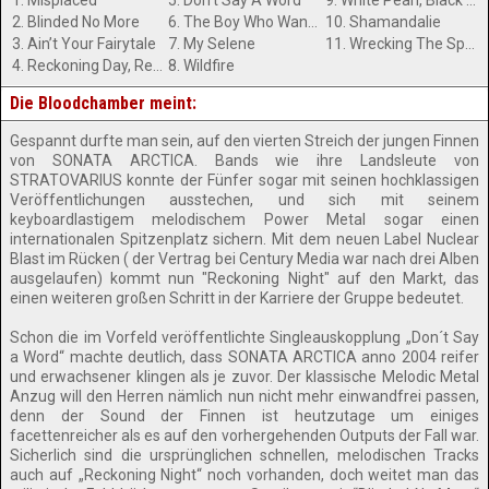
1. Misplaced
5. Don’t Say A Word
9. White Pearl, Black Oceans
2. Blinded No More
6. The Boy Who Wanted To Be A Real Puppet
10. Shamandalie
3. Ain’t Your Fairytale
7. My Selene
11. Wrecking The Sphere (Bonus Track)
4. Reckoning Day, Reckoning Night
8. Wildfire
Die Bloodchamber meint:
Gespannt durfte man sein, auf den vierten Streich der jungen Finnen
von SONATA ARCTICA. Bands wie ihre Landsleute von
STRATOVARIUS konnte der Fünfer sogar mit seinen hochklassigen
Veröffentlichungen ausstechen, und sich mit seinem
keyboardlastigem melodischem Power Metal sogar einen
internationalen Spitzenplatz sichern. Mit dem neuen Label Nuclear
Blast im Rücken ( der Vertrag bei Century Media war nach drei Alben
ausgelaufen) kommt nun "Reckoning Night" auf den Markt, das
einen weiteren großen Schritt in der Karriere der Gruppe bedeutet.
Schon die im Vorfeld veröffentlichte Singleauskopplung „Don´t Say
a Word“ machte deutlich, dass SONATA ARCTICA anno 2004 reifer
und erwachsener klingen als je zuvor. Der klassische Melodic Metal
Anzug will den Herren nämlich nun nicht mehr einwandfrei passen,
denn der Sound der Finnen ist heutzutage um einiges
facettenreicher als es auf den vorhergehenden Outputs der Fall war.
Sicherlich sind die ursprünglichen schnellen, melodischen Tracks
auch auf „Reckoning Night“ noch vorhanden, doch weitet man das