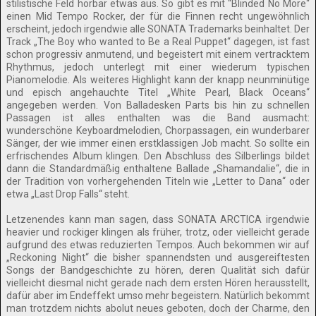
stilistische Feld hörbar etwas aus. So gibt es mit “Blinded No More“
einen Mid Tempo Rocker, der für die Finnen recht ungewöhnlich
erscheint, jedoch irgendwie alle SONATA Trademarks beinhaltet. Der
Track „The Boy who wanted to Be a Real Puppet“ dagegen, ist fast
schon progressiv anmutend, und begeistert mit einem vertracktem
Rhythmus, jedoch unterlegt mit einer wiederum typischen
Pianomelodie. Als weiteres Highlight kann der knapp neunminütige
und episch angehauchte Titel „White Pearl, Black Oceans“
angegeben werden. Von Balladesken Parts bis hin zu schnellen
Passagen ist alles enthalten was die Band ausmacht:
wunderschöne Keyboardmelodien, Chorpassagen, ein wunderbarer
Sänger, der wie immer einen erstklassigen Job macht. So sollte ein
erfrischendes Album klingen. Den Abschluss des Silberlings bildet
dann die Standardmäßig enthaltene Ballade „Shamandalie“, die in
der Tradition von vorhergehenden Titeln wie „Letter to Dana“ oder
etwa „Last Drop Falls“ steht.
Letzenendes kann man sagen, dass SONATA ARCTICA irgendwie
heavier und rockiger klingen als früher, trotz, oder vielleicht gerade
aufgrund des etwas reduzierten Tempos. Auch bekommen wir auf
„Reckoning Night“ die bisher spannendsten und ausgereiftesten
Songs der Bandgeschichte zu hören, deren Qualität sich dafür
vielleicht diesmal nicht gerade nach dem ersten Hören herausstellt,
dafür aber im Endeffekt umso mehr begeistern. Natürlich bekommt
man trotzdem nichts abolut neues geboten, doch der Charme, den