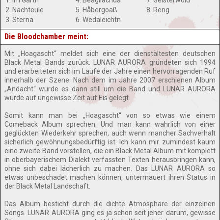
1. Im Gartn
4. Beagliachda
7. Geisterwoid
2. Nachteule
5. Håbergoaß
8. Reng
3. Sterna
6. Wedaleichtn
Die Bloodchamber meint:
Mit „Hoagascht“ meldet sich eine der dienstältesten deutschen
Black Metal Bands zurück. LUNAR AURORA gründeten sich 1994
und erarbeiteten sich im Laufe der Jahre einen hervorragenden Ruf
innerhalb der Szene. Nach dem im Jahre 2007 erschienen Album
„Andacht“ wurde es dann still um die Band und LUNAR AURORA
wurde auf ungewisse Zeit auf Eis gelegt.
Somit kann man bei „Hoagascht“ von so etwas wie einem
Comeback Album sprechen. Und man kann wahrlich von einer
geglückten Wiederkehr sprechen, auch wenn mancher Sachverhalt
sicherlich gewöhnungsbedürftig ist. Ich kann mir zumindest kaum
eine zweite Band vorstellen, die ein Black Metal Album mit komplett
in oberbayerischem Dialekt verfassten Texten herausbringen kann,
ohne sich dabei lächerlich zu machen. Das LUNAR AURORA so
etwas unbeschadet machen können, untermauert ihren Status in
der Black Metal Landschaft.
Das Album besticht durch die dichte Atmosphäre der einzelnen
Songs. LUNAR AURORA ging es ja schon seit jeher darum, gewisse