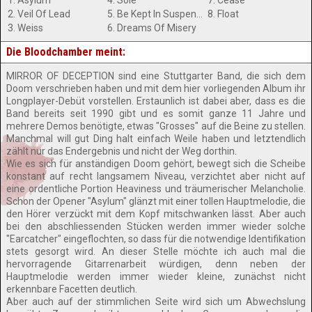
1. Asylum
4. Sole
7. Cease
2. Veil Of Lead
5. Be Kept In Suspense
8. Float
3. Weiss
6. Dreams Of Misery
Die Bloodchamber meint:
MIRROR OF DECEPTION sind eine Stuttgarter Band, die sich dem
Doom verschrieben haben und mit dem hier vorliegenden Album ihr
Longplayer-Debüt vorstellen. Erstaunlich ist dabei aber, dass es die
Band bereits seit 1990 gibt und es somit ganze 11 Jahre und
mehrere Demos benötigte, etwas "Grosses" auf die Beine zu stellen.
Manchmal will gut Ding halt einfach Weile haben und letztendlich
zählt nur das Endergebnis und nicht der Weg dorthin.
Wie es sich für anständigen Doom gehört, bewegt sich die Scheibe
konstant auf recht langsamem Niveau, verzichtet aber nicht auf
eine ordentliche Portion Heaviness und träumerischer Melancholie.
Schon der Opener "Asylum" glänzt mit einer tollen Hauptmelodie, die
den Hörer verzückt mit dem Kopf mitschwanken lässt. Aber auch
bei den abschliessenden Stücken werden immer wieder solche
"Earcatcher" eingeflochten, so dass für die notwendige Identifikation
stets gesorgt wird. An dieser Stelle möchte ich auch mal die
hervorragende Gitarrenarbeit würdigen, denn neben der
Hauptmelodie werden immer wieder kleine, zunächst nicht
erkennbare Facetten deutlich.
Aber auch auf der stimmlichen Seite wird sich um Abwechslung