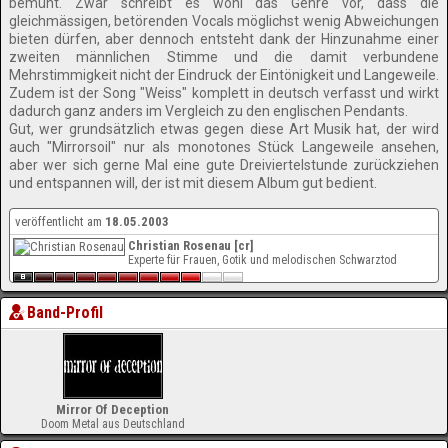
bemüht. Zwar schreibt es wohl das Genre vor, dass die
gleichmässigen, betörenden Vocals möglichst wenig Abweichungen
bieten dürfen, aber dennoch entsteht dank der Hinzunahme einer
zweiten männlichen Stimme und die damit verbundene
Mehrstimmigkeit nicht der Eindruck der Eintönigkeit und Langeweile.
Zudem ist der Song "Weiss" komplett in deutsch verfasst und wirkt
dadurch ganz anders im Vergleich zu den englischen Pendants.
Gut, wer grundsätzlich etwas gegen diese Art Musik hat, der wird
auch "Mirrorsoil" nur als monotones Stück Langeweile ansehen,
aber wer sich gerne Mal eine gute Dreiviertelstunde zurückziehen
und entspannen will, der ist mit diesem Album gut bedient.
veröffentlicht am
18.05.2003
Christian Rosenau [cr]
Experte für Frauen, Gotik und melodischen Schwarztod
Band-Profil
Mirror Of Deception
Doom Metal aus Deutschland