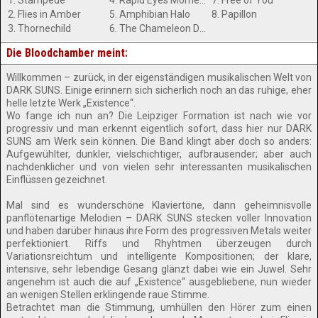
1. Stampede
4. Rapid Eyes Moment
7. Free of You
2. Flies in Amber
5. Amphibian Halo
8. Papillon
3. Thornechild
6. The Chameleon Defect
Die Bloodchamber meint:
Willkommen – zurück, in der eigenständigen musikalischen Welt von
DARK SUNS. Einige erinnern sich sicherlich noch an das ruhige, eher
helle letzte Werk „Existence“.
Wo fange ich nun an? Die Leipziger Formation ist nach wie vor
progressiv und man erkennt eigentlich sofort, dass hier nur DARK
SUNS am Werk sein können. Die Band klingt aber doch so anders:
Aufgewühlter, dunkler, vielschichtiger, aufbrausender; aber auch
nachdenklicher und von vielen sehr interessanten musikalischen
Einflüssen gezeichnet.
Mal sind es wunderschöne Klaviertöne, dann geheimnisvolle
panflötenartige Melodien – DARK SUNS stecken voller Innovation
und haben darüber hinaus ihre Form des progressiven Metals weiter
perfektioniert. Riffs und Rhyhtmen überzeugen durch
Variationsreichtum und intelligente Kompositionen; der klare,
intensive, sehr lebendige Gesang glänzt dabei wie ein Juwel. Sehr
angenehm ist auch die auf „Existence“ ausgebliebene, nun wieder
an wenigen Stellen erklingende raue Stimme.
Betrachtet man die Stimmung, umhüllen den Hörer zum einen