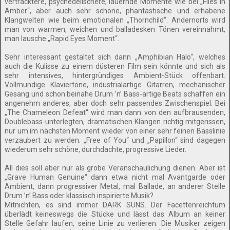
vertracktere, psychedelischere, lauernde Momente wie bei „Flies in
Amber“, aber auch sehr schöne, phantastische und erhabene
Klangwelten wie beim emotionalen „Thornchild“. Andernorts wird
man von warmen, weichen und balladesken Tönen vereinnahmt,
man lausche „Rapid Eyes Moment“.
Sehr interessant gestaltet sich dann „Amphibian Halo“, welches
auch die Kulisse zu einem düsteren Film sein könnte und sich als
sehr intensives, hintergründiges Ambient-Stück offenbart.
Vollmundige Klaviertöne, industrialartige Gitarren, mechanischer
Gesang und schon beinahe Drum ’n’ Bass-artige Beats schaffen ein
angenehm anderes, aber doch sehr passendes Zwischenspiel. Bei
„The Chameleon Defeat“ wird man dann von den aufbrausenden,
Doublebass-unterlegten, dramatischen Klängen richtig mitgerissen,
nur um im nächsten Moment wieder von einer sehr feinen Basslinie
verzaubert zu werden. „Free of You“ und „Papillon“ sind dagegen
wiederum sehr schöne, durchdachte, progressive Lieder.
All dies soll aber nur als grobe Veranschaulichung dienen. Aber ist
„Grave Human Genuine“ dann etwa nicht mal Avantgarde oder
Ambient, dann progressiver Metal, mal Ballade, an anderer Stelle
Drum ’n’ Bass oder klassisch inspirierte Musik?
Mitnichten, es sind immer DARK SUNS. Der Facettenreichtum
überlädt keineswegs die Stücke und lässt das Album an keiner
Stelle Gefahr laufen, seine Linie zu verlieren. Die Musiker zeigen