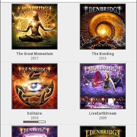
The Great Momentum
The Bonding
2017
2013
Solitaire
LiveEarthDream
2010
2009