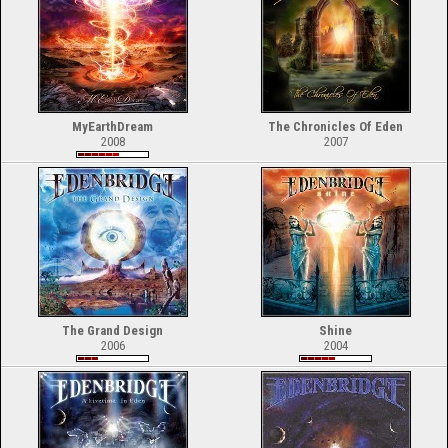
MyEarthDream
The Chronicles Of Eden
2008
2007
The Grand Design
Shine
2006
2004