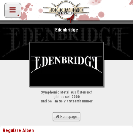
Edenbridge
Symphonic Metal
aus Österreich
gibt es seit
2000
sind bei
SPV / Steamhammer
Homepage
Reguläre Alben