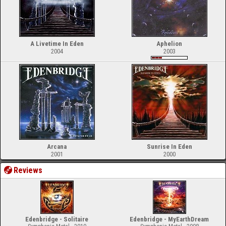
A Livetime In Eden
Aphelion
2004
2003
Arcana
Sunrise In Eden
2001
2000
Reviews
Edenbridge - Solitaire
Edenbridge - MyEarthDream