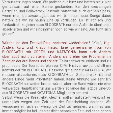
Voraussetzungen boten. Wir probten nur kurz und hatten nie zuvor
gemeinsam auf einer Bühne gestanden. Bei den diesjährigen
Party.San und Pellavarock Festivals hatten wir auch großen Spass,
wenn man berücksichtigt, dass wir ein paar neue Songs dabei
hatten, die wir im neuen Line-Up vortrugen. Es ist ironisch und
fantastisch zugleich, dass BLOODBATH nur drei Auftritte überhaupt
absolvierten und wir sind immer noch so wie wir sind. Das fühlt sich
gut an!"
Würdet ihr das Festival-Ding nochmal wiederholen?
"Klar.",
fügt
Anders kurz und knapp hinzu. Eine gemeinsame Tour von
BLOODBATH mit OPETH und KATATONIA kann sich Anders
überhaupt nicht vorstellen. Anders sieht eher die Probleme im
Zeitplan der drei Bands und erklärt:
"Es ist schwer zu erklären und zu
prophezeie. Der Tourablaufplan von OPETH ist verrückt und stellt ein
Konflikt dar für BLOODBATH. Dasselbe gilt auch für KATATONIA. Wir
müssen akzeptieren, dass BLOODBATH ein Seitenprojekt ist und
andere Dinge mehr Prioritäten haben. Keine Ahnung wie sehr Ich
BLOODBATH ausweiten lassen würde, aber die Band würde nie eine
vollwertige Hauptband für uns werden, so lange das jetzige Line-Up
aus BLOODBATH und KATATONIA-Mitgliedern besteht.
Selbst wenn die Kreativität gleichermaßen aufgeteilt wird, ist es
unmöglich wegen der Zeit und der Entscheidung darüber. Wir
versuchen einfach ein wenig die Zeit zu nehmen, wann es uns
immer möglich ist bei unserer dicht bepackten Zeit und dann gehen