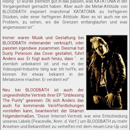
Rising". Er würde ziemlich gut in das passen, was KATATONIA in der
Vergangenheit gemacht haben. Aber auch die Metal-Attitüde von
BLOODBATH inspiriert manchmal KATATONIA zu heftigeren
Stücken, oder einer heftigeren Attitüde. Aber es ist auch nie ein
Problem, zu sehen, wo die Grenzen entlanglaufen und was
angemessen ist."
Immer waren Musik und Gestaltung bei
BLOODBATH miteinander verknüpft, oder
passten irgendwie zusammen. Diesmal hat
Dusty Peterson das Cover gestaltet, führt
Anders aus. Er fügt auch hinzu, dass
"... er
ziemlich unbekannt ist und nur in der
Videospiel-Industrie tätig war. Ich hoffe, wir
können ihn etwas bekannt in der
Metalszene machen. Er verdient es!"
Neu bei BLOODBATH ist auch der
ungewöhnliche Vertrieb ihrer EP "Unblessing
The Purity" gewesen. Ob sich Anders das
auch für kommende Veröffentlichungen
vorstellen kann, beantwortet der Gitarrist
folgendermaßen,
"Dieser Internet-Vertrieb war eine Entscheidung
unseres Labels (Peaceville, Anm. d. Verf.) um BLOODBATH zu mehr
Ansehen und Bekanntheit zu verhelfen mit dem neuen Line-Up und