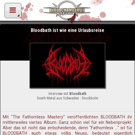
Bloodbath ist wie eine Urlaubsreise
Interview mit
Bloodbath
Death Metal aus Schweden - Stockholm
Mit "The Fathomless Mastery" veröffentlichten BLOODBATH ihr
mittlerweiles viertes Album. Ganz schön viel für ein Nebenprojekt.
Aber das ist nicht das entscheidende, denn "Fathomless ..." ist für
BLOODBATH auch etwas völlig Neues, bedeutet eigentlich