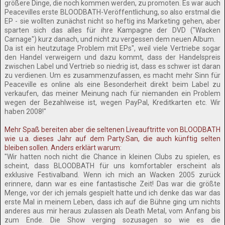
größere Dinge, die noch kommen werden, zu promoten. Es war auch
Peacevilles erste BLOODBATH-Veröffentlichung, so also erstmal die
EP - sie wollten zunächst nicht so heftig ins Marketing gehen, aber
sparten sich das alles für ihre Kampagne der DVD ("Wacken
Carnage") kurz danach, und nicht zu vergessen dem neuen Album.
Da ist ein heutzutage Problem mit EPs", weil viele Vertriebe sogar
den Handel verweigern und dazu kommt, dass der Handelspreis
zwischen Label und Vertrieb so niedrig ist, dass es schwer ist daran
zu verdienen. Um es zusammenzufassen, es macht mehr Sinn für
Peaceville es online als eine Besonderheit direkt beim Label zu
verkaufen, das meiner Meinung nach für niemanden ein Problem
wegen der Bezahlweise ist, wegen PayPal, Kreditkarten etc. Wir
haben 2008!"
Mehr Spaß bereiten aber die seltenen Liveauftritte von BLOODBATH
wie u.a. dieses Jahr auf dem Party.San, die auch künftig selten
bleiben sollen. Anders erklärt warum:
"Wir hatten noch nicht die Chance in kleinen Clubs zu spielen, es
scheint, dass BLOODBATH für uns komfortabler erscheint als
exklusive Festivalband. Wenn ich mich an Wacken 2005 zurück
erinnere, dann war es eine fantastische Zeit! Das war die größte
Menge, vor der ich jemals gespielt hatte und ich denke das war das
erste Mal in meinem Leben, dass ich auf die Bühne ging um nichts
anderes aus mir heraus zulassen als Death Metal, vom Anfang bis
zum Ende. Die Show verging sozusagen so wie es die