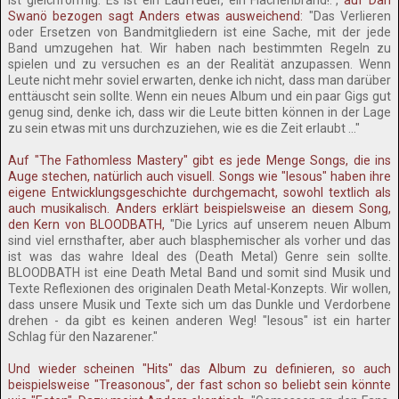
ist gleichförmig. Es ist ein Lauffeuer, ein Flächenbrand!.",
auf Dan
Swanö bezogen sagt Anders etwas ausweichend:
"Das Verlieren
oder Ersetzen von Bandmitgliedern ist eine Sache, mit der jede
Band umzugehen hat. Wir haben nach bestimmten Regeln zu
spielen und zu versuchen es an der Realität anzupassen. Wenn
Leute nicht mehr soviel erwarten, denke ich nicht, dass man darüber
enttäuscht sein sollte. Wenn ein neues Album und ein paar Gigs gut
genug sind, denke ich, dass wir die Leute bitten können in der Lage
zu sein etwas mit uns durchzuziehen, wie es die Zeit erlaubt ..."
Auf "The Fathomless Mastery" gibt es jede Menge Songs, die ins
Auge stechen, natürlich auch visuell. Songs wie "Iesous" haben ihre
eigene Entwicklungsgeschichte durchgemacht, sowohl textlich als
auch musikalisch. Anders erklärt beispielsweise an diesem Song,
den Kern von BLOODBATH,
"Die Lyrics auf unserem neuen Album
sind viel ernsthafter, aber auch blasphemischer als vorher und das
ist was das wahre Ideal des (Death Metal) Genre sein sollte.
BLOODBATH ist eine Death Metal Band und somit sind Musik und
Texte Reflexionen des originalen Death Metal-Konzepts. Wir wollen,
dass unsere Musik und Texte sich um das Dunkle und Verdorbene
drehen - da gibt es keinen anderen Weg! "Iesous" ist ein harter
Schlag für den Nazarener."
Und wieder scheinen "Hits" das Album zu definieren, so auch
beispielsweise "Treasonous", der fast schon so beliebt sein könnte