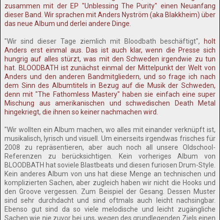
zusammen mit der EP "Unblessing The Purity" einen Neuanfang
dieser Band. Wir sprachen mit Anders Nyström (aka Blakkheim) über
das neue Album und derlei andere Dinge.
"Wir sind dieser Tage ziemlich mit Bloodbath beschäftigt",
holt
Anders erst einmal aus. Das ist auch klar, wenn die Presse sich
hungrig auf alles stürzt, was mit den Schweden irgendwie zu tun
hat. BLOODBATH ist zunächst einmal der Mittelpunkt der Welt von
Anders und den anderen Bandmitgliedern, und so frage ich nach
dem Sinn des Albumtitels in Bezug auf die Musik der Schweden,
denn mit "The Fathomless Mastery" haben sie einfach eine super
Mischung aus amerikanischen und schwedischen Death Metal
hingekriegt, die ihnen so keiner nachmachen wird.
"Wir wollten ein Album machen, wo alles mit einander verknüpft ist,
musikalisch, lyrisch und visuell. Um einerseits irgendwas frisches für
2008 zu repräsentieren, aber auch noch all unsere Oldschool-
Referenzen zu berücksichtigen. Kein vorheriges Album von
BLOODBATH hat soviele Blastbeats und diesen furiosen Drum-Style.
Kein anderes Album von uns hat diese Menge an technischen und
komplizierten Sachen, aber zugleich haben wir nicht die Hooks und
den Groove vergessen. Zum Beispiel der Gesang. Dessen Muster
sind sehr durchdacht und sind oftmals auch leicht nachsingbar.
Ebenso gut sind da so viele melodische und leicht zugängliche
Sachen wie nie zuvor bei uns, wegen des grundlegenden Ziels einen