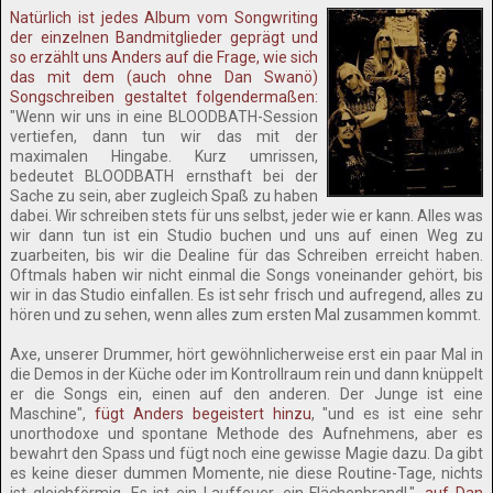
Natürlich ist jedes Album vom Songwriting
der einzelnen Bandmitglieder geprägt und
so erzählt uns Anders auf die Frage, wie sich
das mit dem (auch ohne Dan Swanö)
Songschreiben gestaltet folgendermaßen:
"Wenn wir uns in eine BLOODBATH-Session
vertiefen, dann tun wir das mit der
maximalen Hingabe. Kurz umrissen,
bedeutet BLOODBATH ernsthaft bei der
Sache zu sein, aber zugleich Spaß zu haben
dabei. Wir schreiben stets für uns selbst, jeder wie er kann. Alles was
wir dann tun ist ein Studio buchen und uns auf einen Weg zu
zuarbeiten, bis wir die Dealine für das Schreiben erreicht haben.
Oftmals haben wir nicht einmal die Songs voneinander gehört, bis
wir in das Studio einfallen. Es ist sehr frisch und aufregend, alles zu
hören und zu sehen, wenn alles zum ersten Mal zusammen kommt.
Axe, unserer Drummer, hört gewöhnlicherweise erst ein paar Mal in
die Demos in der Küche oder im Kontrollraum rein und dann knüppelt
er die Songs ein, einen auf den anderen. Der Junge ist eine
Maschine",
fügt Anders begeistert hinzu
, "und es ist eine sehr
unorthodoxe und spontane Methode des Aufnehmens, aber es
bewahrt den Spass und fügt noch eine gewisse Magie dazu. Da gibt
es keine dieser dummen Momente, nie diese Routine-Tage, nichts