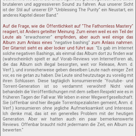
brutaleren und aggressiveren Sound zu fahren. Aus unserer Sicht
ist der Stil auf unserer EP "Unblessing The Purity" ein Neustart, ein
anderes Kapitel dieser Band."
Auf die Frage, wie die Öffentlichkeit auf "The Fathomless Mastery"
reagiert, ist Anders geteilter Meinung. Zum einen weil es ein Teil der
Leute als
"erwachsener"
empfinden, aber auch weil einige das
Album zum Anlass eines
"negative bashing"
zum Anlass nahmen.
Der Gitarrist sieht es aber locker und führt aus:
"Es gab im Internet
solche negativen Bashings, als einmal das Album dort zu finden war
(wahrscheinlich spielt er auf Vorab-Reviews von Internetforen ab,
die das Album sich illegal besorgten, weit vor Release, Anm. d.
Verf.), und ironischerweise geben dieselben Leute nach einiger Zeit
vor, es nie getan zu haben. Die Leute sind heutzutage zu voreilig mit
ihren Schlüssen. Diese tagtäglich konsumierende 'Youtube- und
Torrent-Generation ist so verdammt verwöhnt! Nicht viele
behandeln die Veröffentlichungen mit dem selben Respekt wie es in
früheren Tagen der Fall war. Wir leben in einer Wegwerfgesellschaft.
Sie (offenbar sind hier illegale Torrentspezialisten gemeint, Anm. d.
Verf.) konsumieren ohne jegliche Aufmerksamkeit und Interesse.
Ich denke mal, das ist ein generelles Problem mit der heutigen
Generation. Aber wir hatten auch ein paar bemerkenswerte
Reviews. Offenbar braucht nicht jedermann die Zeit, ein Album zu
bewerten."