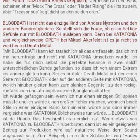
wie "Eaten". Dazu meint Anders skeptisch,
"Gemessen an den Fans,
scheinen eher "Mock The Cross" oder "Hades Rising" die Hits zu sein,
aber "Treasonous" liegt dicht an den beiden dran."
BLOODBATH ist nicht das einzige Kind von Anders Nyström und den
anderen Bandmitgliedern. So stellt sich die Frage, ob er so heftige
Gefühle nur mit BLOODBATH ausleben kann. Denn bei KATATONIA
und vergleichsweise OPETH bei Mikael Akerfeldt ist es ja nicht so
weit her mit Death Metal.
"Mit BLOODBATH kann ich tatsächlich all das entfesseln, das ich mit
mir herumtrage und nicht mit KATATONIA umsetzen würde. Ich
habe die für mich selbst die perfekte Balance in zwei solch'
unterschiedlichen Bands gefunden, so dass ich von einem Extrem
ins andere gleiten kann. Sei es brutaler Death Metal auf der einen
Seite mit BLOODBATH oder auf der anderen Seite mit KATATONIA,
wo ich hinüber gleiten kann zum blanken Gegenteil zu den rockig-
metallischen und atmosphärischen Klanglandschaften.
Ich würde gefangen sein, wenn ich nur einen einzigen Stil spielen
müsste und ich würde einen großen Fehler machen, wenn ich beide
Stile in einer einzigen Band kombinieren würde und dann immer
vergleiche was KATATONIA üblicherweise tun würde, ... BLOODBATH
ist da Urlaub. Das beschreibt es ziemlich gut. Wenn etwas von
KATATONIA zu BLOODBATH rüberblutet, dann ist es ein geeigneter
Beitrag zur Produktion wird auf natürliche Weise dem Sound
angepasst sein. Zum Beispiel, nimm den Schlussteil von "Hades